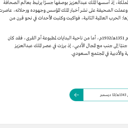
ملكة، إذ أسسها الملك عبدالعزيز بوصفها جسرًا يرتبط بعالم الصحافة
عملت الصحيفة على نشر أخبار الملك المؤسس وجهوده ورحلاته، عاصرت
: الحرب العالمية الثانية، فواكبت وكتبت الأحداث في نحو قرن من
ولدت الصحيفة قبل توحيد المملكة الذي كان عام 1351هـ/1932م، أما من ناحية البدايات لمطبوعة أم القرى، فقد كان
بًا إلى جنب مع المجال الأدبي، إذ برزت في عصر الملك عبدالعزيز
ية والأدبية في المجتمع السعودي.
نُشر العدد الأول من جريدة أم القرى في 15 جمادى الأولى 1343هـ/12 ديسمبر