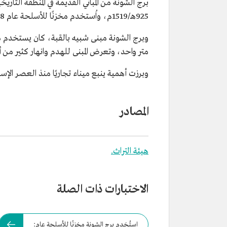
برج الشونة من المباني القديمة في المنطقة التاريخ
925هـ/1519م، واُستخدم مخزنًا للأسلحة عام 1338هـ/1920م.
وبرج الشونة مبنى شبيه بالقبة، كان يستخدم مخز
متر واحد، وتعرض المبنى للهدم وانهار كثير من 
وبرزت أهمية ينبع ميناء تجاريًا منذ العصر ال
المصادر
هيئة التراث.
الاختبارات ذات الصلة
استُخدم برج الشونة مخزنًا للأسلحة عام: