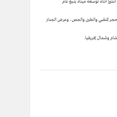
 أُنشئ أثناء توسعة ميناء ينبع عام
الحجر المنقبي والطين والجص، وعرض الجدار
شام وشمال إفريقيا.