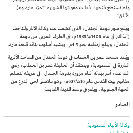
ولم تستطع فتحها، فقالت مقولتها الشهيرة "تمرّد مارد وعزّ
الأبلق".
ويقع سور دومة الجندل، الذي كشفت عنه وكالة الآثار والمتاحف
(آنذاك) في عام 1406هـ/1985م، في الطرف الغربي من دومة
الجندل، ويبلغ ارتفاعه نحو 4.5م، ويشبه أسلوب بنائه قلعة مارد.
ويُعد مسجد عمر بن الخطاب في دومة الجندل من المساجد الأثرية
البارزة في السعودية، ويعتقد أن الخليفة عمر بن الخطاب، رضي
الله عنه، أمر ببنائه أثناء مروره بدومة الجندل، في طريقه لتسلم
مفاتيح بيت المقدس عام 16هـ/637م، وهو ملاصق لحي الدرع من
الجهة الجنوبية، ويقع في وسط المدينة القديمة.
المصادر
وكالة الأنباء السعودية.