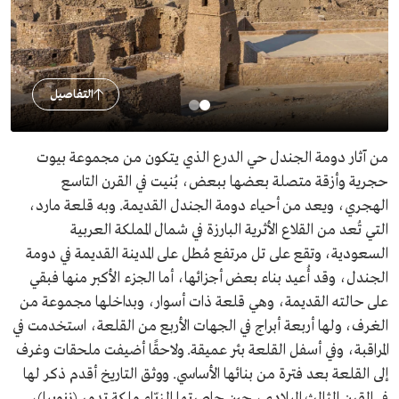
التفاصيل
من آثار دومة الجندل حي الدرع الذي يتكون من مجموعة بيوت
حجرية وأزقة متصلة بعضها ببعض، بُنيت في القرن التاسع
الهجري، ويعد من أحياء دومة الجندل القديمة. وبه قلعة مارد،
التي تُعد من القلاع الأثرية البارزة في شمال المملكة العربية
السعودية، وتقع على تل مرتفع مُطل على المدينة القديمة في دومة
الجندل، وقد أُعيد بناء بعض أجزائها، أما الجزء الأكبر منها فبقي
على حالته القديمة، وهي قلعة ذات أسوار، وبداخلها مجموعة من
الغرف، ولها أربعة أبراج في الجهات الأربع من القلعة، استخدمت في
المراقبة، وفي أسفل القلعة بئر عميقة. ولاحقًا أضيفت ملحقات وغرف
إلى القلعة بعد فترة من بنائها الأساسي. ووثق التاريخ أقدم ذكر لها
في القرن الثالث الميلادي، حين حاصرتها الزبّاء ملكة تدمر (زنوبيا)،