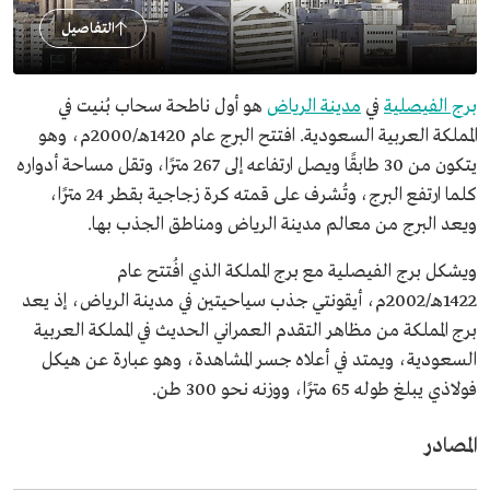
التفاصيل
برج الفيصلية
في
مدينة الرياض
هو أول ناطحة سحاب بُنيت في
المملكة العربية السعودية. افتتح البرج عام 1420هـ/2000م، وهو
يتكون من 30 طابقًا ويصل ارتفاعه إلى 267 مترًا، وتقل مساحة أدواره
كلما ارتفع البرج، وتُشرف على قمته كرة زجاجية بقطر 24 مترًا،
ويعد البرج من معالم مدينة الرياض ومناطق الجذب بها.
ويشكل برج الفيصلية مع برج المملكة الذي افُتتح عام
1422هـ/2002م، أيقونتي جذب سياحيتين في مدينة الرياض، إذ يعد
برج المملكة من مظاهر التقدم العمراني الحديث في المملكة العربية
السعودية، ويمتد في أعلاه جسر المشاهدة، وهو عبارة عن هيكل
فولاذي يبلغ طوله 65 مترًا، ووزنه نحو 300 طن.
المصادر