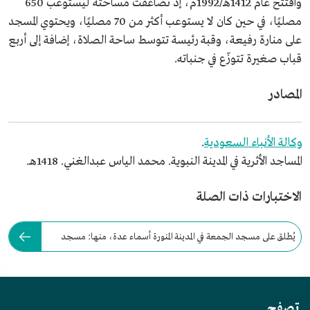
وافتتح عام 1412هـ/1992م، إذ تضاعفت مساحته ليستوعب 650
مصليًا، في حين كان لا يستوعب أكثر من 70 مصليًا، ويحتوي المسجد
على منارة رفيعة، وقبة رئيسة تتوسط ساحة الصلاة، إضافة إلى أربع
قباب صغيرة تتوزّع في جنباته.
المصادر
وكالة الأنباء السعودية
.
المساجد الأثرية في المدينة النبوية. محمد الياس عبدالغني. 1418هـ.
الاختبارات ذات الصلة
يُطلق على مسجد الجمعة في المدينة المنورة أسماء عدة، منها: مسجد
عاتكة.
تصفح