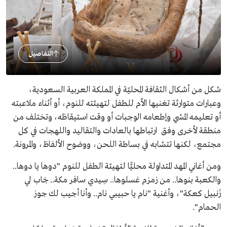
التفاصيل
شكل من أشكال الثقافة المحليّة في المملكة العربية السعودية،
وعبارات متوارثة تغنيها الأم للطفل لتهيئته للنوم، أو أثناء ملاعبته
أو تعليمه المشي وإطعامه الوجبات أو وقت استيقاظه، وتختلف من
منطقة لأخرى وفق ارتباطها بالعادات والتقاليد واللهجات في كل
مجتمع، لكنها تتشابه في بساطة اللحن، ووضوح الألفاظ، والمرونة.
ومن أغاني المهد المتداولة محليًّا لتهيئة الطفل للنوم "دوها يا دوها..
والكعبة بنوها.. من زمزم غسلوها.. سِيدي سافر مكة.. جَاب لي
زَنبيل كعكة"، وأغنية "نام يا حبيبي نام.. وأنا أجيب لك جوز
الحمام".