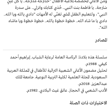
ومن الأغاني المخصصة لملاعبة الأطفال "حَدارجة مَدارجة.. يا كل عينٍ
سَارجة.. يا فاطمة بنت النبي.. خُذي كتابك وانزلي.. على سدرة
النبي"، ولتعليم الطفل المشي تغنّي له الأمهات "دادي يالله ويا الله..
دادي يا ما شاء الله.. خطوة خطوة يالله.. خطوة خطوة ويا ماشاء
الله".
المصادر
سلسلة هذه بلادنا. الرئاسة العامة لرعاية الشباب. إبراهيم أحمد
كيفي. 1988م.
تحليل مضمون الأغاني الشعبية التراثية للأطفال في المملكة العربية
السعودية. المجلة العلمية لكلية التربية النوعية. جامعة الملك
عبدالعزيز. 2018م.
الأدب الشعبي في الحجاز. عاتق غيث البلادي. 1982م.
الاختبارات ذات الصلة