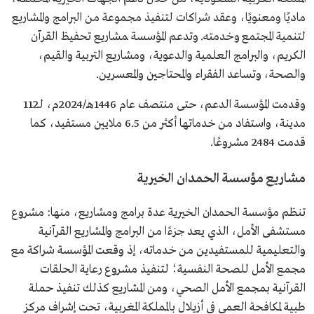
ماديًا ومعنويًا، وعقد شراكات لتنفيذ مجموعة من البرامج والمشاريع
لتنمية المجتمع وخدمته. وتدعم المؤسسة ﻤﺸﺎرﻳﻊ ﺗﺤﻔﻴﻆ اﻟﻘﺮآن
اﻟﻜﺮﻳﻢ، واﻟﺒﺮاﻣﺞ اﻟﻌﻠﻤﻴﺔ واﻟﺪﻋﻮﻳﺔ، ومشاريع اﻟﺘﺮﺑﻴﺔ واﻟﻘﻴﻢ،
واﻟﺼﺤﺔ، وتساعد اﻟﻔﻘﺮاء واﻟﻤﺤﺘﺎﺟﻴﻦ واﻟﻤﻌﺴﺮﻳﻦ.
وقدمت المؤسسة الدعم، حتى منتصف عام 1446هـ/2024م، لـ112
مدينة، واستفاد من خدماتها أكثر من 6.5 ملايين مستفيد، كما
قدمت 2484 مشروعًا.
مشاريع مؤسسة الحمدان الخيرية
تنظم مؤسسة الحمدان الخيرية عدة برامج ومشاريع، منها: مشروع
مستشفى الأمل، الذي يعد جزءًا من البرامج والمشاريع القرآنية
والتعليمية للمستفيدين من خدماته، إذ وقعت المؤسسة شراكة مع
مجمع الأمل للصحة النفسية؛ لتنفيذ مشروع رعاية الحلقات
القرآنية بمجمع الأمل الصحي، ومن المشاريع كذلك تنفيذ حملة
طبية لمكافحة العمى في أزيلال بالمملكة المغربية، تحت إشراف مركز