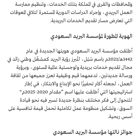
والمحافظات والقرى في المملكة بتلك الخدمات، وتنظيم ممارسة
العمل البريدي، وإجراء الدراسات الدورية المستمرة لتلافي المعوقات
التي تعترض مسار تقديم الخدمات البريدية.
الهوية المطورة لمؤسسة البريد السعودي
أطلقت مؤسسة البريد السعودي هويتها الجديدة في عام
1442هـ/2021م باسم سُبُل، لتُبرز رؤية البريد كمشغّل وطني رائد في
مجال تقديم خدمات بريدية ولوجستية عالمية المستوى، وبرؤية
ورسالة جديدتين، تدعمهما قيم وظيفية تعزز جميعها من ثقافة
العمل، لجعله أكثر تحفيزًا نحو الإبداع والابتكار، فـي إطار
استراتيجيتها التي أطلقت عليها اسم ”مقدام 2020-2025م“
للتحـول إلـى فكر مختلـف بنظرة جديدة تسير فيه نحو قيادة
السوق، وتشكيل منظومة عمل تكاملية تحمل قيمة تنافسية على
أسس ربحية.
جوائز نالتها مؤسسة البريد السعودي