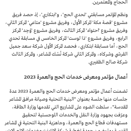
الحجاج والمعتمرين.
ونظم المؤتمر مسابقتي 'تحدي الحج'، و'ابتكاري'، إذ حصد فريق
مشروع 'قصة مكة' المركز الأول، وفريق مشروع 'متاعي' المركز الثاني،
وفريق مشروع 'احتواء' المركز الثالث، وفريق مشروع 'وُجِد' المركز
الرابع، وفريق مشروع 'ذا لوست' المركز الخامس في مسابقة تحدي
الحج، أما مسابقة ابتكاري، فحصد المركز الأول شركة سعد جميل
القرشي وشركاه، والمركز الثاني شركة نُسُك المشاعر، والمركز الثالث
شركة صالح الظفيري.
أعمال مؤتمر ومعرض خدمات الحج والعمرة 2023
تضمنت أعمال مؤتمر ومعرض خدمات الحج والعمرة 2023 عدة
جلسات منها جلسة بعنوان "البنية التحتية وصيانة مرافق المشاعر
المقدسة"، سلطت الضوء على المشاريع التي تقدمها وزارة الطاقة،
وعرّفت بجهود وزارة النقل والخدمات اللوجستية لتحقيق
مستهدفات قطاع الحج والعمرة، وجاهزية البنية التحتية في المشاعر
المقدسة بما يضمن جودة تغطية شبكة الإنترنت وخدمات الاتصالات،