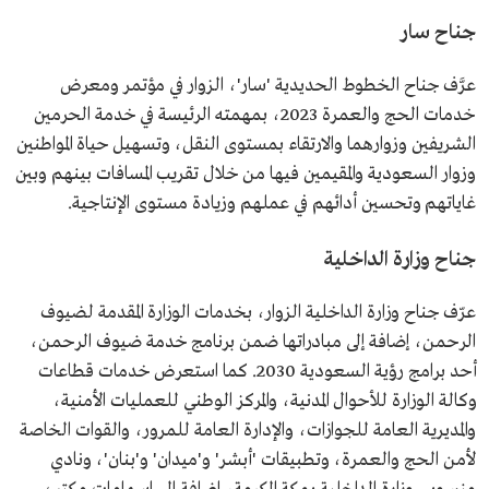
جناح سار
عرَّف جناح الخطوط الحديدية 'سار'، الزوار في مؤتمر ومعرض
خدمات الحج والعمرة 2023، بمهمته الرئيسة في خدمة الحرمين
الشريفين وزوارهما والارتقاء بمستوى النقل، وتسهيل حياة المواطنين
وزوار السعودية والمقيمين فيها من خلال تقريب المسافات بينهم وبين
غاياتهم وتحسين أدائهم في عملهم وزيادة مستوى الإنتاجية.
جناح وزارة الداخلية
عرّف جناح وزارة الداخلية الزوار، بخدمات الوزارة المقدمة لضيوف
الرحمن، إضافة إلى مبادراتها ضمن برنامج خدمة ضيوف الرحمن،
أحد برامج رؤية السعودية 2030. كما استعرض خدمات قطاعات
وكالة الوزارة للأحوال المدنية، والمركز الوطني للعمليات الأمنية،
والمديرية العامة للجوازات، والإدارة العامة للمرور، والقوات الخاصة
لأمن الحج والعمرة، وتطبيقات 'أبشر' و'ميدان' و'بنان'، ونادي