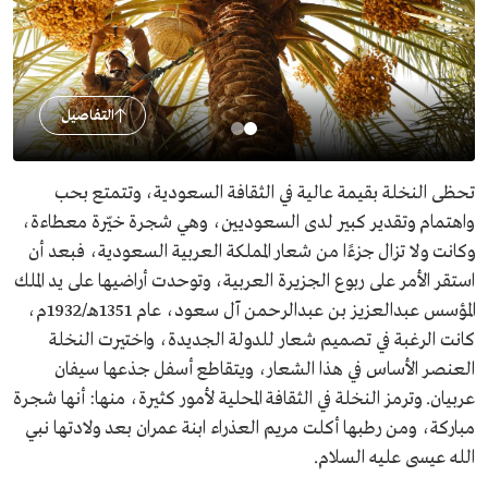
التفاصيل
تحظى النخلة بقيمة عالية في الثقافة السعودية، وتتمتع بحب
واهتمام وتقدير كبير لدى السعوديين، وهي شجرة خيّرة معطاءة،
وكانت ولا تزال جزءًا من شعار المملكة العربية السعودية، فبعد أن
استقر الأمر على ربوع الجزيرة العربية، وتوحدت أراضيها على يد الملك
المؤسس عبدالعزيز بن عبدالرحمن آل سعود، عام 1351هـ/1932م،
كانت الرغبة في تصميم شعار للدولة الجديدة، واختيرت النخلة
العنصر الأساس في هذا الشعار، ويتقاطع أسفل جذعها سيفان
عربيان. وترمز النخلة في الثقافة المحلية لأمور كثيرة، منها: أنها شجرة
مباركة، ومن رطبها أكلت مريم العذراء ابنة عمران بعد ولادتها نبي
الله عيسى عليه السلام.