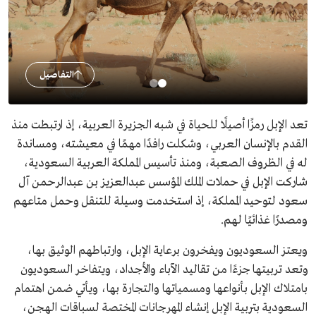
التفاصيل
تعد الإبل رمزًا أصيلًا للحياة في شبه الجزيرة العربية، إذ ارتبطت منذ
القدم بالإنسان العربي، وشكلت رافدًا مهمًا في معيشته، ومساندة
له في الظروف الصعبة، ومنذ تأسيس المملكة العربية السعودية،
شاركت الإبل في حملات الملك المؤسس عبدالعزيز بن عبدالرحمن آل
سعود لتوحيد المملكة، إذ استخدمت وسيلة للتنقل وحمل متاعهم
ومصدرًا غذائيًا لهم.
ويعتز السعوديون ويفخرون برعاية الإبل، وارتباطهم الوثيق بها،
وتعد تربيتها جزءًا من تقاليد الآباء والأجداد، ويتفاخر السعوديون
بامتلاك الإبل بأنواعها ومسمياتها والتجارة بها، ويأتي ضمن اهتمام
السعودية بتربية الإبل إنشاء المهرجانات المختصة لسباقات الهجن،