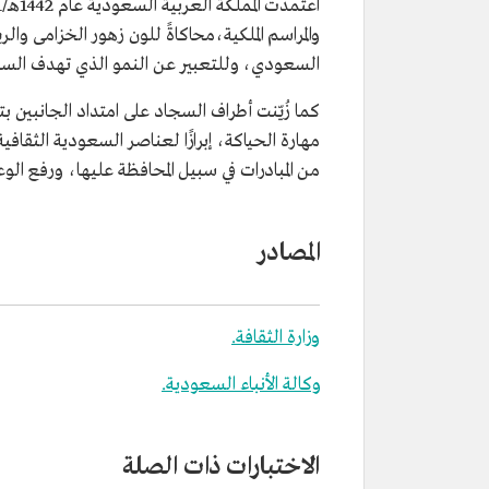
اعتمدت المملكة العربية السعودية عام 1442هـ/2021م، اختيار اللون البنفسجي لسجاد مراسم استقبال ضيوفها الرسميين، في مبادرة مشتركة بين
والمراسم الملكية،محاكاةً للون زهور الخزامى وا
السعودي، وللتعبير عن النمو الذي تهدف الس
كما زُيّنت أطراف السجاد على امتداد الجانبين 
مهارة الحياكة، إبرازًا لعناصر السعودية الثقافية
من المبادرات في سبيل المحافظة عليها، ورفع الوعي
المصادر
وزارة الثقافة.
وكالة الأنباء السعودية.
الاختبارات ذات الصلة