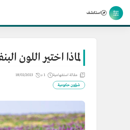
استكشف
لماذا اختير اللون ال
مقالة استفهامية
1 د
18/02/2023
شؤون حكومية