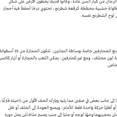
رجال من كبار السن عادة، وكانوا قديمًا يخطون الأرض على شكل
 طاولة خشبية مخططة كرقعة شطرنج، تحتوي درجًا تُحفظ فيه أحجار
 لوح الشطرنج نفسه.
تتكون لعبة الداما من أحجار الداما، وطاولة تُصنع للمحترفين خاصة بوساطة النجارين، تتكون الحجارة من 16 أسطو
 مختلف، ومع غير المحترفين، يمكن اللعب بالحجارة أو أزرار الملابس
 خاص.
 إلى جانب بعض في صفين مما يليه ويترك الصف الأول من ناحيته فارغًا،
أو أفقيًا حركة واحدة فقط للأمام، ويمنع العودة إلى الخلف أو نقل
ن بحجريهما وجهًا لوجه أو جنبًا إلى جنب يصبح متاحًا لمن يحل دوره