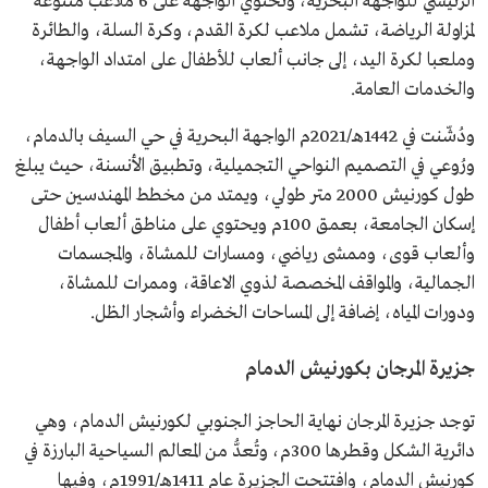
الرئيسي للواجهة البحرية، وتحتوي الواجهة على 6 ملاعب متنوعة
لمزاولة الرياضة، تشمل ملاعب لكرة القدم، وكرة السلة، والطائرة
وملعبا لكرة اليد، إلى جانب ألعاب للأطفال على امتداد الواجهة،
والخدمات العامة.
ودُشّنت في 1442هـ/2021م الواجهة البحرية في حي السيف بالدمام،
ورُوعي في التصميم النواحي التجميلية، وتطبيق الأنسنة، حيث يبلغ
طول كورنيش 2000 متر طولي، ويمتد من مخطط المهندسين حتى
إسكان الجامعة، بعمق 100م ويحتوي على مناطق ألعاب أطفال
وألعاب قوى، وممشى رياضي، ومسارات للمشاة، والمجسمات
الجمالية، والمواقف المخصصة لذوي الاعاقة، وممرات للمشاة،
ودورات المياه، إضافة إلى المساحات الخضراء وأشجار الظل.
جزيرة المرجان بكورنيش الدمام
توجد جزيرة المرجان نهاية الحاجز الجنوبي لكورنيش الدمام، وهي
دائرية الشكل وقطرها 300م، وتُعدُّ من المعالم السياحية البارزة في
كورنيش الدمام، وافتتحت الجزيرة عام 1411هـ/1991م، وفيها