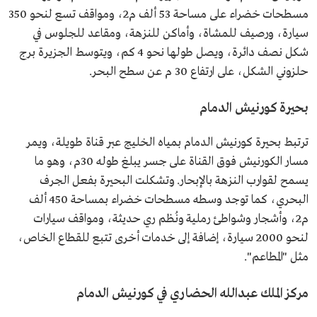
مسطحات خضراء على مساحة 53 ألف م2، ومواقف تسع لنحو 350
سيارة، ورصيف للمشاة، وأماكن للنزهة، ومقاعد للجلوس في
شكل نصف دائرة، ويصل طولها نحو 4 كم، ويتوسط الجزيرة برج
حلزوني الشكل، على ارتفاع 30 م عن سطح البحر.
بحيرة كورنيش الدمام
ترتبط بحيرة كورنيش الدمام بمياه الخليج عبر قناة طويلة، ويمر
مسار الكورنيش فوق القناة على جسر يبلغ طوله 30م، وهو ما
يسمح لقوارب النزهة بالإبحار. وتشكلت البحيرة بفعل الجرف
البحري، كما توجد وسطه مسطحات خضراء بمساحة 450 ألف
م2، وأشجار وشواطئ رملية ونُظم ري حديثة، ومواقف سيارات
لنحو 2000 سيارة، إضافة إلى خدمات أخرى تتبع للقطاع الخاص،
مثل "المطاعم".
مركز الملك عبدالله الحضاري في كورنيش الدمام