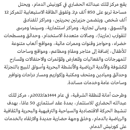
يقع مركز الملك عبدالله الحضاري في كورنيش الدمام، ويحتل
مساحة تربو على 850 ألف م2. وتفوق الطاقة الاستيعابية للمركز 12
ألف شخص. ويتضمن جزيرتين بحريتين، ومراكز للفنادق
والتسوق، ومبانى تجارية، ومراكز استثمارية، وسينما ومرسى
للقوارب (مارينا)، وصالات متعددة الاستخدام، وحدائق ومسطحات
خضراء، وحواجز وقنوات وممرات مائية، ومواقع ألعاب متنوعة
للأطفال، إضافة إلى متاجر ومقاهٍ ومطاعم، ومواقع وساحات
للمهرجانات والفعاليات والمعارض والمؤتمرات والاحتفالات والمسارح
المكشوفة والأندية الرياضية والأنشطة البحرية وأسواق للبيع بالتجزئة
وحدائق وميادين ومتحف ومكتبة وإكواريم ومسار دراجات ونوافير
وساحات عامة وخدمات مساندة.
وطرحت أمانة المنطقة الشرقية، في عام 1444هـ/2022م، مركز الملك
عبدالله الحضاري للاستثمار، بمدة عقد استثماري 50 عامًا، بهدف
تنشيط الحركة الاقتصادية والسياحية والترفيهية والبحرية والثقافية
والرياضية بالدمام، وخلق وجهة حضارية جديدة والارتقاء بالخدمات
على كورنيش الدمام.