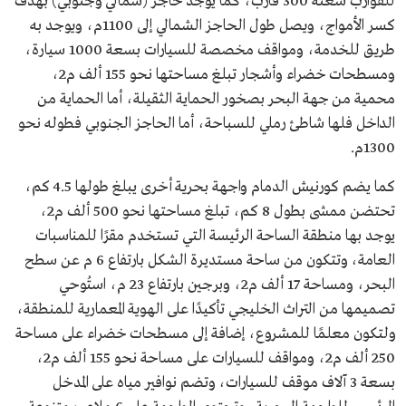
للقوارب سعته 300 قارب، كما يوجد حاجز (شمالي وجنوبي) بهدف
كسر الأمواج، ويصل طول الحاجز الشمالي إلى 1100م، ويوجد به
طريق للخدمة، ومواقف مخصصة للسيارات بسعة 1000 سيارة،
ومسطحات خضراء وأشجار تبلغ مساحتها نحو 155 ألف م2،
محمية من جهة البحر بصخور الحماية الثقيلة، أما الحماية من
الداخل فلها شاطئ رملي للسباحة، أما الحاجز الجنوبي فطوله نحو
1300م.
كما يضم كورنيش الدمام واجهة بحرية أخرى يبلغ طولها 4.5 كم،
تحتضن ممشى بطول 8 كم، تبلغ مساحتها نحو 500 ألف م2،
يوجد بها منطقة الساحة الرئيسة التي تستخدم مقرًا للمناسبات
العامة، وتتكون من ساحة مستديرة الشكل بارتفاع 6 م عن سطح
البحر، ومساحة 17 ألف م2، وبرجين بارتفاع 23 م، استُوحي
تصميمها من التراث الخليجي تأكيدًا على الهوية المعمارية للمنطقة،
ولتكون معلمًا للمشروع، إضافة إلى مسطحات خضراء على مساحة
250 ألف م2، ومواقف للسيارات على مساحة نحو 155 ألف م2،
بسعة 3 آلاف موقف للسيارات، وتضم نوافير مياه على المدخل