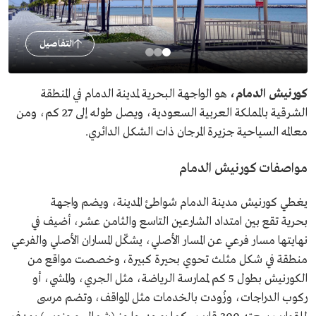
التفاصيل
كورنيش الدمام،
هو الواجهة البحرية لمدينة الدمام في المنطقة
الشرقية بالمملكة العربية السعودية، ويصل طوله إلى 27 كم، ومن
معالمه السياحية جزيرة المرجان ذات الشكل الدائري.
مواصفات كورنيش الدمام
يغطي كورنيش مدينة الدمام شواطئ المدينة، ويضم واجهة
بحرية تقع بين امتداد الشارعين التاسع والثامن عشر، أضيف في
نهايتها مسار فرعي عن المسار الأصلي، يشكّل المساران الأصلي والفرعي
منطقة في شكل مثلث تحوي بحيرة كبيرة، وخصصت مواقع من
الكورنيش بطول 5 كم لممارسة الرياضة، مثل الجري، والمشي، أو
ركوب الدراجات، وزُودت بالخدمات مثل المواقف، وتضم مرسى