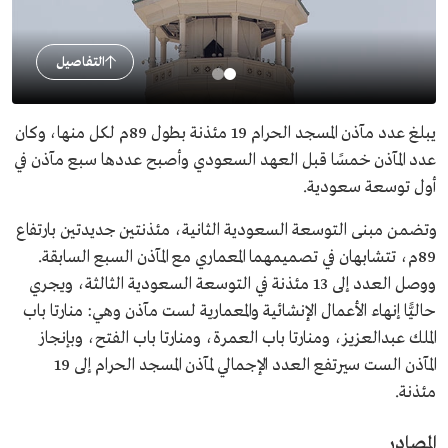
التفاصيل
يبلغ عدد مآذن المسجد الحرام 19 مئذنة بطول 89م لكل منها، وكان
عدد المآذن خمسًا قبل العهد السعودي وأصبح عددها سبع مآذن في
أول توسعة سعودية.
وتضمن مبنى التوسعة السعودية الثانية، مئذنتين جديدتين بارتفاع
89م، تتشابهان في تصميمهما المعماري مع المآذن السبع السابقة.
ووصل العدد إلى 13 مئذنة في التوسعة السعودية الثالثة، ويجري
حاليًّا إنهاء الأعمال الإنشائية والمعمارية لست مآذن وهي: منارتا باب
الملك عبدالعزيز، ومنارتا باب العمرة، ومنارتا باب الفتح، وبإنجاز
المآذن الست سيرتفع العدد الإجمالي لمآذن المسجد الحرام إلى 19
مئذنة.
المصادر