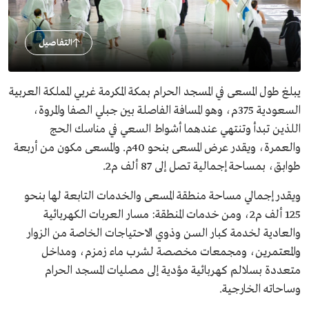
التفاصيل
يبلغ طول المسعى في المسجد الحرام بمكة المكرمة غربي المملكة العربية
السعودية 375م، وهو المسافة الفاصلة بين جبلي الصفا والمروة،
اللذين تبدأ وتنتهي عندهما أشواط السعي في مناسك الحج
والعمرة، ويقدر عرض المسعى بنحو 40م. والمسعى مكون من أربعة
طوابق، بمساحة إجمالية تصل إلى 87 ألف م2.
ويقدر إجمالي مساحة منطقة المسعى والخدمات التابعة لها بنحو
125 ألف م2، ومن خدمات المنطقة: مسار العربات الكهربائية
والعادية لخدمة كبار السن وذوي الاحتياجات الخاصة من الزوار
والمعتمرين، ومجمعات مخصصة لشرب ماء زمزم، ومداخل
متعددة بسلالم كهربائية مؤدية إلى مصليات المسجد الحرام
وساحاته الخارجية.