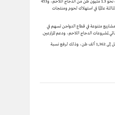
تستثمر المملكة العربية السعودية بكثافة في إيجاد حلول مبتكرة للتحديات الإقليمية في إنتاج الدواجن، وتنتج السعودية نحو 1.3 مليون طن من الدجاج اللاحم، و453
 الاكتفاء الذاتي في إنتاجها للدجاج اللاحم إلى 68% في 2023م، وهي تعد الثالثة عالميًّا في استهلاك لحوم ومنتجات
ومشاريع متنوعة في قطاع الدواجن تسهم في
تي لمشروعات الدجاج اللاحم، ودعم المزارعين.
واستهدف الصندوق عبر الاستراتيجية الزراعية الوطنية 2021-2025م تعزيز إنتاج الدجاج اللاحم بنحو 415 ألف طن، لتصل إلى 1,362 ألف طن، وذلك لرفع نسبة