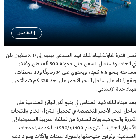
التفاصيل
تصل قدرة المناولة لميناء الملك فهد الصناعي بينبع إلى 210 ملايين طن
في العام، وتستقبل السفن حتى حمولة 500 ألف طن. وتُقدّر
مساحته بنحو 6.8 كم2، ويحتوي على 34 رصيفًا و10 محطات،
ويقع الميناء على ساحل البحر الأحمر على بعد 326 كم شمالًا من
ميناء جدة الإسلامي.
يعد ميناء الملك فهد الصناعي في ينبع أكبر الموانئ الصناعية على
ساحل البحر الأحمر المتخصصة في تحميل البترول الخام والمنتجات
المكررة والبتروكيماويات المصدرة من المملكة العربية السعودية إلى
الأسواق العالمية، أنشئ عام 1400هـ/1980م لخدمة المجمعات
الصناعية، وتوفير احتياجاتها باستيراد المعدات والآلات ومواد دعم