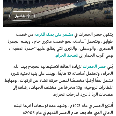
التفاصيل
يتكون جسر الجمرات في
مشعر منى
بمكة المكرمة
من خمسة
طوابق، وتتحمل أساساته نحو خمسة ملايين حاج، ويضم الجمرة
الصغرى، والوسطى، والكبرى التي يُطلق عليها "جمرة العقبة"،
وهي أقرب الجمار إلى
المسجد الحرام
.
بُني
جسر الجمرات
لزيادة الطاقة الاستيعابية لحجاج بيت الله
الحرام، وتحتمل أساساته 12 طابقًا، ويقف على بنية تحتية كبيرة
تشمل نفقًا أرضيًّا مخصصًا لفصل حركة المشاة عن المركبات، ومهابط
للطائرات المروحية، و12 مخرجًا من مختلف الجهات، إضافة إلى
مضخات الرذاذ المبرد لدرجات الحرارة.
أُنشئ الجسر في عام 1975م، وشهد عدة توسعات آخرها البناء
الحالي الذي جاء بعد هدم الجسر القديم في عام 2006م.