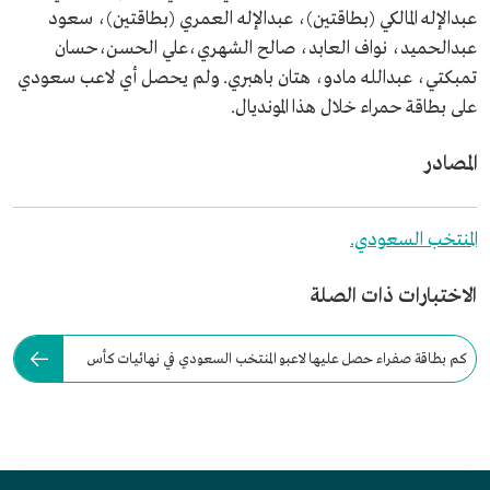
عبدالإله المالكي (بطاقتين)، عبدالإله العمري (بطاقتين)، سعود
عبدالحميد، نواف العابد، صالح الشهري،علي الحسن،حسان
تمبكتي، عبدالله مادو، هتان باهبري. ولم يحصل أي لاعب سعودي
على بطاقة حمراء خلال هذا المونديال.
المصادر
المنتخب السعودي.
الاختبارات ذات الصلة
كم بطاقة صفراء حصل عليها لاعبو المنتخب السعودي في نهائيات كأس
العالم؟