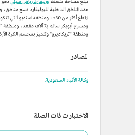
تبلغ مساحة منطقة
بوليفارد رياض سيتي
نحو 900 ألف م2، وهي مدينة ترفيهية في
ومنطقة "تريكاديرو" وتتميز بمجسم الكرة الأرض
المصادر
وكالة الأنباء السعودية.
الاختبارات ذات الصلة