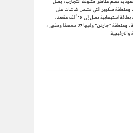
لسعودية تضم مناطق متنوعة التجارب، يصل
د المناطق الداخلية للبوليفارد تسع مناطق، وهي: منطقة "النافورة" الراقصة والبحيرة الصناعية بمساحة 35 ألف م2، ومنطقة سكوير التي تشمل شاشات على
ارتفاع أكثر من 30م، ومنطقة استديو التي تتكون من 6 مسارح.إلى جانب منطقة "المسارح" التي تضم مسرح محمد عبده بطاقة استيعابية تصل إلى 18 ألف مقعد،
ومسرح أبوبكر سالم بـ7 آلاف مقعد، ومنطقة "الموسيقى" التي تحوي أكاديمية لتعليم الموسيقى، ومنصة للعروض الحية، ومنطقة "جاردن" وفيها 27 مطعمًا ومقهى،
والترفيهية.