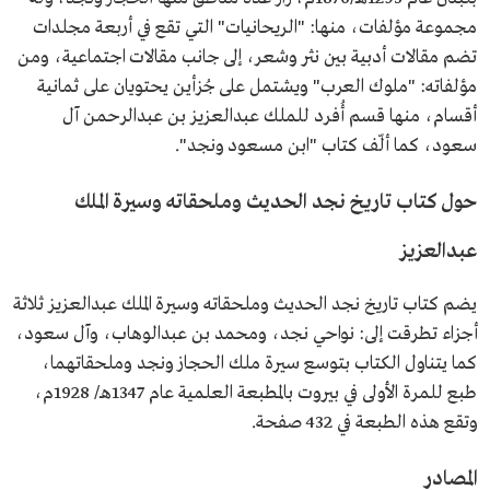
مجموعة مؤلفات، منها: "الريحانيات" التي تقع في أربعة مجلدات
تضم مقالات أدبية بين نثر وشعر، إلى جانب مقالات اجتماعية، ومن
مؤلفاته: "ملوك العرب" ويشتمل على جُزأين يحتويان على ثمانية
أقسام، منها قسم أُفرد للملك عبدالعزيز بن عبدالرحمن آل
سعود، كما ألّف كتاب "ابن مسعود ونجد".
حول كتاب تاريخ نجد الحديث وملحقاته وسيرة الملك
عبدالعزيز
يضم كتاب تاريخ نجد الحديث وملحقاته وسيرة الملك عبدالعزيز ثلاثة
أجزاء تطرقت إلى: نواحي نجد، ومحمد بن عبدالوهاب، وآل سعود،
كما يتناول الكتاب بتوسع سيرة ملك الحجاز ونجد وملحقاتهما،
طبع للمرة الأولى في بيروت بالمطبعة العلمية عام 1347هـ/ 1928م،
وتقع هذه الطبعة في 432 صفحة.
المصادر