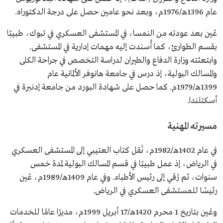
عام 1396هـ/1976م، وبعد نحو عامين حصل على درجة الدكتوراه.
عُين بعد عودته من النمسا، في المستشفى العسكري في تبوك، طبيبًا
بقسم الطوارئ، كما أُسندت إليه مهمات إدارية في المستشفى.
وابتعثته وزارة الدفاع والطيران لدراسة التخصص في جراحة الكلى
والمسالك البولية، إذ درس في جامعة هانوفر الألمانية عام
1399هـ/1979م. كما حصل على شهادة البورد من جامعة إدنبرة في
أسكتلندا.
مسيرته المهنية
في عام 1402هـ/1982م، نُقل كتاب العتيبي إلى المستشفى العسكري
في الرياض، إذ عمل طبيبًا في قسم المسالك البولية لمدة خمس
سنوات، ثم رُقي إلى رئيس الأطباء. وفي عام 1409هـ/1989م، عُين
رئيسًا للمستشفى العسكري في الرياض.
وعُين بتاريخ 1 محرم 1420هـ/17 أبريل 1999م، مديرًا عامًا للخدمات