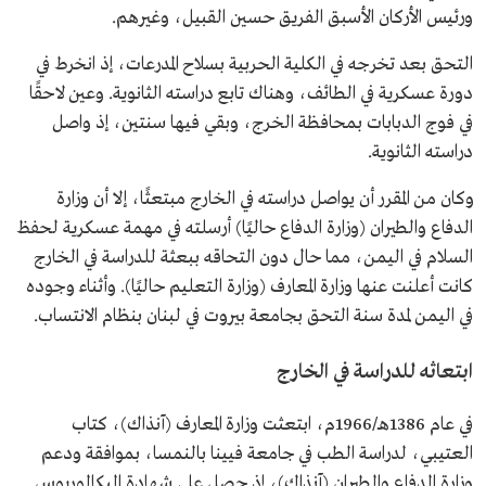
ورئيس الأركان الأسبق الفريق حسين القبيل، وغيرهم.
التحق بعد تخرجه في الكلية الحربية بسلاح المدرعات، إذ انخرط في
دورة عسكرية في الطائف، وهناك تابع دراسته الثانوية. وعين لاحقًا
في فوج الدبابات بمحافظة الخرج، وبقي فيها سنتين، إذ واصل
دراسته الثانوية.
وكان من المقرر أن يواصل دراسته في الخارج مبتعثًا، إلا أن وزارة
الدفاع والطيران (وزارة الدفاع حاليًا) أرسلته في مهمة عسكرية لحفظ
السلام في اليمن، مما حال دون التحاقه ببعثة للدراسة في الخارج
كانت أعلنت عنها وزارة المعارف (وزارة التعليم حاليًا). وأثناء وجوده
في اليمن لمدة سنة التحق بجامعة بيروت في لبنان بنظام الانتساب.
ابتعاثه للدراسة في الخارج
في عام 1386هـ/1966م، ابتعثت وزارة المعارف (آنذاك)، كتاب
العتيبي، لدراسة الطب في جامعة فيينا بالنمسا، بموافقة ودعم
وزارة الدفاع والطيران (آنذاك)، إذ حصل على شهادة البكالوريوس