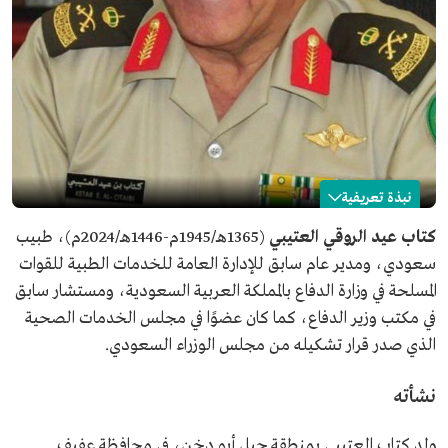
نبذة تعريفية
كتاب العتيبي
كتاب عيد الروقي العتيبي
(1365هـ/1945م-1446هـ/2024م)، طبيب
سعودي، ومدير عام سابق للإدارة العامة للخدمات الطبية للقوات
الاسم
كتاب العتيبي.
المسلحة في وزارة الدفاع بالمملكة العربية السعودية، ومستشار سابق
تاريخ الولادة
1945م.
في مكتب وزير الدفاع، كما كان عضوًا في مجلس الخدمات الصحية
مناصب سابقة
رئيس مستشفى العسكري في الرياض.
الذي صدر قرار تشكيله من مجلس الوزراء السعودي.
مدير عام الإدارة العامة للخدمات الطبية للقوات المسلحة.
مستشار في مكتب وزارة الدفاع.
نشأته
تاريخ الوفاة
2024م.
ولد كتاب العتيبي بمنطقة جبل أبو دخن، في محافظة عفيف