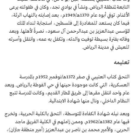
التابعة لمنطقة الرياض. ونشأ في بوادي نجد، وكان في طفولته يرعى
الأغنام. توفي أبوه عام 1370هـ/1949م، بعد إصابته بالتهاب الرئة،
فيما كان يستعد للمغادرة إلى فلسطين، استجابة لنداء الملك
المؤسس عبدالعزيز بن عبدالرحمن آل سعود، نصرةً لأهلها. وبعد
وفاته بفترة بسيطة توفيت والدته، وتكفل به عمه، وانتقل وأسرته
للعيش في مدينة الرياض.
تعليمه
التحق كتاب العتيبي في صفر 1372هـ/نوفمبر 1952م بالمدرسة
العسكرية، التي كانت موجودة حينها في حي الفوطة بالرياض. وبعد
عام واحد انتقل مقرها إلى طريق المطار القديم، وكانت المدرسة تتبع
النظام الداخلي، ونال منها شهادة الابتدائية.
وبعد نيله شهادة الكفاءة المتوسطة، التحق بالكلية الحربية، وتخرج
فيها عام 1382هـ/1962م. وممن زاملهم في الكلية الفريق ماجد
الحربي، والأمير محمد بن ناصر بن عبدالعزيز (أمير منطقة جازان)،