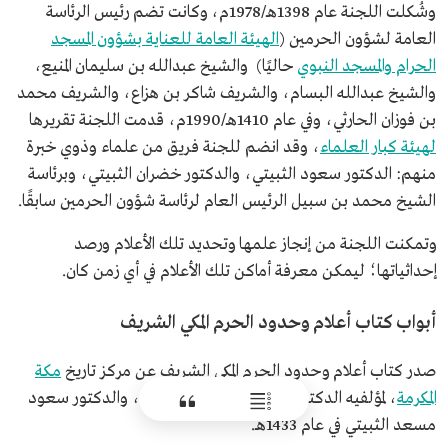
وشُكلت اللجنة عام 1398هـ/1978م، وكانت تضم رئيس الرئاسة
العامة لشؤون الحرمين (
الهيئة العامة للعناية بشؤون المسجد
الحرام والمسجد النبوي
حاليًا) والشيخ عبدالله بن سليمان المنيع،
والشيخ عبدالله البسام، والشريف شاكر بن هزاع، والشريف محمد
بن فوزان الحارثي، وفي عام 1410هـ/1990م، قدمت اللجنة تقريرها
لهيئة كبار العلماء
، وقد انضم للجنة فريق من علماء وذوي خبرة
منهم: الدكتور سعود الثبيتي، والدكتور خضران الثبيتي، وبرئاسة
الشيخ محمد بن سبيل الرئيس العام لرئاسة شؤون الحرمين سابقًا.
وتمكنت اللجنة من إنجاز علمها وتحديد تلك الأعلام ورصد
إحداثياتها؛ ليمكن معرفة أماكن تلك الأعلام في أي زمن كان.
أبواب كتاب أعلام وحدود الحرم المكي الشريف
صدر كتاب أعلام وحدود الحرم المكي الشريف عن مركز تاريخ
مكة
المكرمة
، لمؤلفيه الدكتور خضران بن خضر الثبيتي، والدكتور سعود
مسعد الثبيتي في عام 1433هـ.