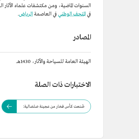
في
المتحف الوطني
في العاصمة
الرياض
.
المصادر
الهيئة العامة للسياحة والآثار، 1430هـ.
الاختبارات ذات الصلة
صُنعت كأس فخار من عجينة صلصالية: