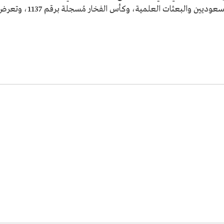
السنوات الماضية، ومن مكتشفات علماء الآثار السعوديين والبعثات العلمية، وكأس الفخار مُسجلة برقم 7