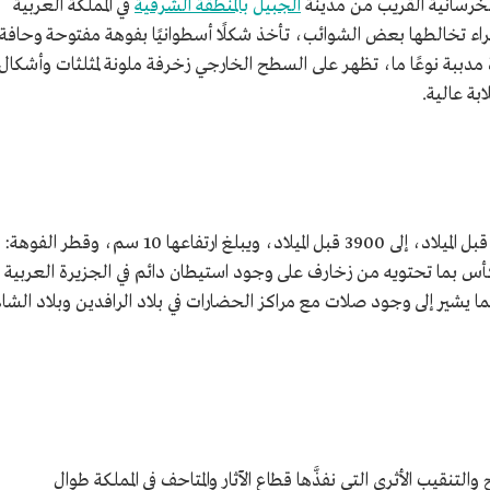
خرسانية القريب من مدينة
الجبيل
بالمنطقة الشرقية
في المملكة العربية
تخالطها بعض الشوائب، تأخذ شكلًا أسطوانيًا بفوهة مفتوحة وحافة
ة مدببة نوعًا ما، تظهر على السطح الخارجي زخرفة ملونة لمثلثات وأشكال
ة عالية.
يعود تاريخ كأس الفخار إلى الفترة ما بين 4300 قبل الميلاد، إلى 3900 قبل الميلاد، ويبلغ ارتفاعها 10 سم، وقطر الفوهة:
لعثور على الكأس بما تحتويه من زخارف على وجود استيطان دائم في الجزيرة العربية
يشير إلى وجود صلات مع مراكز الحضارات في بلاد الرافدين وبلاد الشا
تنقيب الأثري التي نفذَّها قطاع الآثار والمتاحف في المملكة طوال