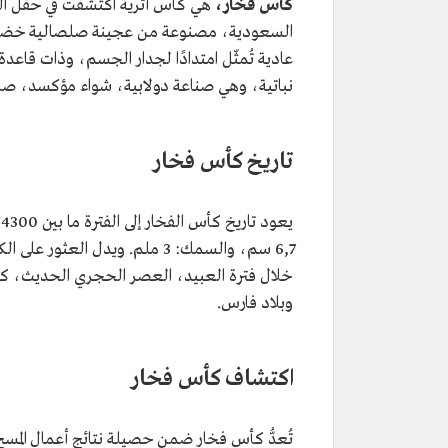
كأس فخار،
هي كأس أثرية اكتُشفت في حقل ال
السعودية، مصنوعة من عجينة صلصالية خضراء 
عادية تُمثّل امتدادًا لجدار الجسم، وذات قاعد
نباتية، وهي صناعة دولابية، شواء مؤكسد، صلاب
تاريخ كأس فخار
6,7 سم، والسمك: 3 ملم. ويدل ا
خلال فترة العبيد، العصر الحجري الحديث، كما 
وبلاد فارس.
اكتشاف كأس فخار
تُعدُّ كأس فخار ضمن حصيلة نتائج أعمال المسح وال