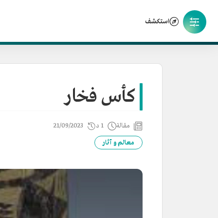
استكشف
كأس فخار
مقالة
1 د
21/09/2023
معالم و آثار