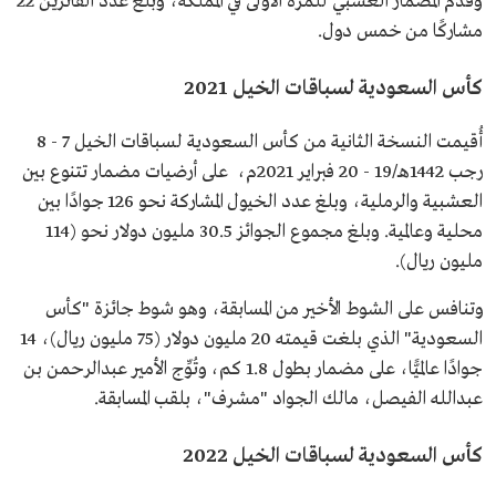
وقُدِّم المضمار العشبي للمرة الأولى في المملكة، وبلغ عدد الفائزين 22
مشاركًا من خمس دول.
كأس السعودية لسباقات الخيل 2021
أُقيمت النسخة الثانية من كأس السعودية لسباقات الخيل 7 - 8
رجب 1442هـ/19 - 20 فبراير 2021م، على أرضيات مضمار تتنوع بين
العشبية والرملية، وبلغ عدد الخيول المشاركة نحو 126 جوادًا بين
محلية وعالمية. وبلغ مجموع الجوائز 30.5 مليون دولار نحو (114
مليون ريال).
وتنافس على الشوط الأخير من المسابقة، وهو شوط جائزة "كأس
السعودية" الذي بلغت قيمته 20 مليون دولار (75 مليون ريال)، 14
جوادًا عالميًّا، على مضمار بطول 1.8 كم، وتُوِّج الأمير عبدالرحمن بن
عبدالله الفيصل، مالك الجواد "مشرف"، بلقب المسابقة.
كأس السعودية لسباقات الخيل 2022