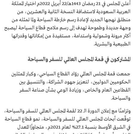
أعلن المجلس في 21 رمضان 1443هـ/22 أبريل 2022م اختيار المملكة
العربية السعودية لاستضافة النسخة الثانية والعشرين، من
منطلق نهجها الجديد لإعادة رسم خارطة السياحة ولما تمثله من
وجهة جديدة وطموحة تهدف إلى رسم ملامح قطاع السياحة ليصبح
أكثر مرونة وشمولية واستدامة، مستفيدة من إمكاناتها وقدراتها
الطبيعية والبشرية.
المشاركون في قمة المجلس العالمي للسفر والسياحة
جمعت قمة المجلس العالمي روّاد القطاع السياحي، وكبار الممثلين
الحكوميين الدوليين، لتعزيز جهود الشراكة، والتنسيق بين
القطاعين العام والخاص، وزيادة الوعي بشأن صناعة السفر
والسياحة.
وتزامنًا مع إعلان الدورة الـ 22 لقمة المجلس العالمي للسفر والسياحة،
توقّعت أبحاث المجلس العالمي للسفر والسياحة، نمو قطاع السياحة
في الشرق الأوسط بنسبة 27.1% لعام 2021م، متجاوزًا المعدل