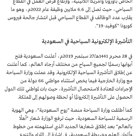
الخاص بأوروبا وأمريكا اللاتينية، وارتفاع فرص العمل في القطاع
السياحي، حيث تصل إلى 6.6 ملايين وظيفة عام 2022م، وهو ما
يقارب عدد الوظائف في القطاع السياحي قبل انتشار جائحة فيروس
كورونا "كوفيد-19".
التأشيرة الإلكترونية السياحية في السعودية
في 28 محرم 1441هـ/27 سبتمبر 2019م، أعلنت السعودية فتح
أبوابها رسميًّا لجميع السياح من مختلف أرجاء العالم، كما أعلنت
عن إطلاق التأشيرة السياحية الإلكترونية. وقد عملت وزارة السياحة
مع وزارة الخارجية فيما يخص استثناء مواطني 66 دولة من
الإجراءات المعتادة لاستحصال التأشيرة، حيث بات لمواطني تلك الدول
الحصول على التأشيرة إلكترونيًّا أو لحظة وصولهم إلى المملكة.
كما أطلقت وزارة السياحة منصة "روح السعودية"، وهي الهوية
الرسمية للسياحة السعودية، حيث ترفع الوزارة شعار "أهلًا
بالعالم" بعد إطلاق شعارها الجديد الذي استلهمته من خطوط
وألوان العلم وخريطة السعودية، في إشارة إلى الثراء والتنوع