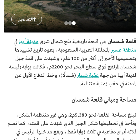
التفاصيل
قلعة شمسان
هي قلعة تاريخية تقع شمال شرق
مدينة أبها
في
منطقة عسير
بالمملكة العربية السعودية، يعود تاريخ تشييدها
بتصميمها الأخير إلى أكثر من 100 عام، وشيدت على قمة جبل
شمسان المرتفع فوق سطح البحر نحو 2200م، فكانت بوابة رئيسة
لمدينة أبها من جهة
عقبة شعار
(شمالًا)، وخط الدفاع الأول عن
المدينة في حقب زمنية متتالية.
مساحة ومباني قلعة شمسان
تبلغ مساحة القلعة نحو 5,389م2،وهي غير منتظمة الشكل،
وتأخذ في تخطيطها شكل الجبل الذي شيّدت على قمته، كما تضم
ثلاثة أبراج دفاعية في ثلاث زوايا فقط، ويقع مدخلها الرئيس في