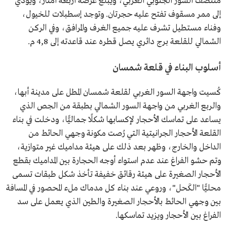
منتصف السور الجنوبي الغربي، ويبلغ عرضه أربعة أمتار، ويؤدي
إلى ممر مسقوف تفتح عليه حجرتان. وتوجد إسطبلات للخيول،
وفناء مستطيل تشرف عليه جميع الغرف والمرافق، وفي الركن
الشمالي للقلعة برج دائري يصل قطره عند قاعدته إلى 4,8 م.
أسلوب البناء في قلعة شمسان
كُسيت واجهة السور الغربي لقلعة شمسان المطل على مدينة أبها،
والربع الغربي من واجهة السور الشمالي بطبقة من الجص الذي
يساعد على تماسك الأحجار لإكسابها شكلًا جماليًّا، ودخلت في بناء
القلعة الأحجار الجرانيتية التي رُصت مكونة وجهي الحائط من
الداخل والخارج، وظهر بعد ذلك على هيئة مداميك غير متوازية،
وتم حشو الفراغ عند عدم استواء أوجه الحجارة بين المداميك بقطع
الأحجار الصغيرة على هيئة رقائق خفيفة تأخذ شكل طبقات تسمى
محليًّا "الكَحل"، وروعي عند بناء كل مدماك ملء المحصور في المسافة
بين وجهي الحائط بالأحجار الصغيرة والطين الذي يعمل على سد
الفراغ بين الأحجار ويزيد تماسكها.