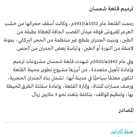
ترميم قلعة شمسان
رممت القلعة عام 1352هـ/1933م، وكانت أسقف حجراتها من خشب
العرعر المفروش فوقه عيدان القصب الجافة المغطاة بطبقة من
الطين، وبنيت الجدران بقطع غير منتظمة من الحجر البركاني، بمونة
لاصقة من النورة أو الطين، ولياسة بعض الجدران من الجص.
وفي عام 1442هـ/2021م شهدت قلعة شمسان مشروعات ترميم
وإعادة تأهيل متعددة، من أبرزها مشروع تطوير محيط القلعة
لتكون معلمًا سياحيًّا في مدينة أبها، تشمل بناء الجدران الحجرية،
ورصف مسارات المشاة، وإنارة القلعة، وإعادة سفلتة الطرق المحيطة
بها، وتنظيم المواقف، بتكلفة بلغت نحو 3 ملايين ريال.
المصادر
هيئة التراث.