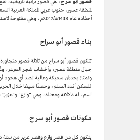
قصور أبو سراح
، هي قصور تراثية تاريخية، تقع
أحفاده عام 1438هـ/2017م، وهي مفتوحة لاستقبال الزوار.
بناء قصور أبو سراح
جبال منطقة عسير، وأخشاب شجر العرعر، وغُط
وتمتاز بجدران سميكة وعالية لصد أي هجوم أو
للسكن أثناء السلم، وحصنًا منيعًا خلال الحرب
اسم، له دلالاته ومعناه، وهي "وازع" و"عزيز"
مكونات قصور أبو سراح
يتكون كل من قصر وازع وقصر عزيز من ستة طو