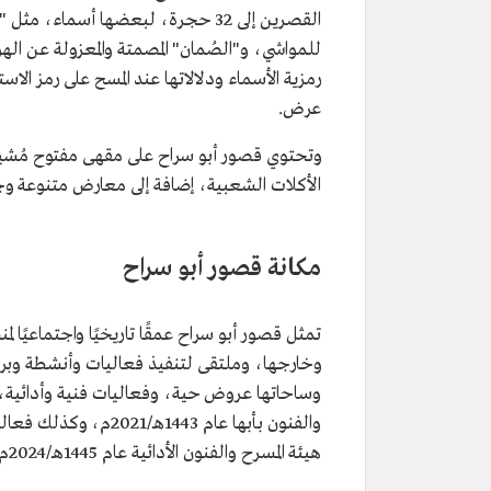
القصرين إلى 32 حجرة، لبعضها أسما
للمواشي، و"الصُمان" المصمتة والمعزولة عن ال
رمزية الأسماء ودلالاتها عند المسح على رمز ال
عرض.
وتحتوي قصور أبو سراح على مقهى مفتوح مُشيد 
الأكلات الشعبية، إضافة إلى معارض متنوعة و
مكانة قصور أبو سراح
تمثل قصور أبو سراح عمقًا تاريخيًا واجتماعيًا
وخارجها، وملتقى لتنفيذ فعاليات وأنشطة وبرا
وساحاتها عروض حية، وفعاليات فنية وأدائية، وم
والفنون بأبها عام 443
هيئة المسرح والفنون الأدائية عام 1445هـ/2024م.