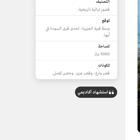
التصنيف
قصور تراثية تاريخية.
الموقع
وسط قرية العزيزة، إحدى قرى السودة في
أبها.
المساحة
3000 م2.
المكونات
قصر وازع، وقصر عزيز، وحصن المصلى.
استشهاد أكاديمي