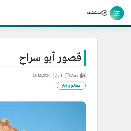
استكشف
قصور أبو سراح
مقالة
1 د
15/12/2024
معالم و آثار