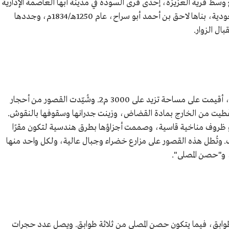
 وسط قرية العزيزة، إحدى قرى السودة في مدينة أبها العاصمة الإدارية
لمنطقة عسير، جنوب غربي المملكة العربية السعودية، بناها لاحق بن أحمد أبو سراح، عام 1250هـ/1834م، وجددها
تتكون قصور أبو سراح من ثلاثة قصور متجاورة، أقيمت على مساحة تزيد على 3000 م2. وشُيّدت القصور من أحجار
يت من الخارج بمادة القضاض، وزينت جدرانها وسقوفها بالنقوش.
 ظروف مناخية قاسية، وصممت أجزاؤها بطرق هندسية لتكون مقرًا
. وتُطل هذه القصور على مزارع خضراء وجبال عالية، ولكل واحد منها
، و"حصن المصلى".
ابق، فيما يتكون حصن المصلى من ثلاثة طوابق. ويصل عدد حجرات