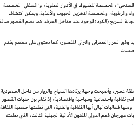
ء، مثل "المستحي"، المخصصة للضيوف في الأدوار العلوية، و"السفلي" المخصصة
هواء والرطوبة، والمخصصة لتخزين الحبوب والأغذية. ويمكن اكتشاف
استجابة السريع (الكود) الموجود عند مداخل الغرف. كما تضم القصور صالة
وفق الطراز العمراني والتراثي للقصور، كما تحتوي على مطعم يقدم
جلسات.
 لمنطقة عسير، وأصبحت وجهة يرتادها السياح والزوار من داخل السعودية
مج ثقافية واجتماعية وسياحية واقتصادية، إذ تقام بين جنبات القصور
نها فعاليات ليالي أبها الثقافية والفنية، التي نظمتها جمعية الثقافة
1هـ/2021م، وكذلك فعاليات مهرجان قمم الدولي للفنون الأدائية الجبلية الثالث، الذي نظمته