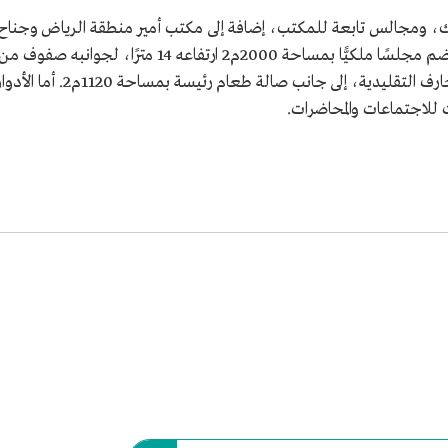
ك، ومجالس تابعة للمكتب، إضافة إلى مكتب أمير منطقة الرياض وجناح
خاص به، ومكتب نائبه وجناحه الخاص، كما يضم مجلسًا ملكيًّا بمساحة 2000م2 ارتفاعه 14 مترًا، لجوانبه صفوف م
أعمدة غُطيت بالرخام، أما الجدران فتزينها الزخارف التقليدية، إلى جانب صالة طعام رئيسة بمساحة 1120م2. أما ا
 للاجتماعات والمحاضرات.