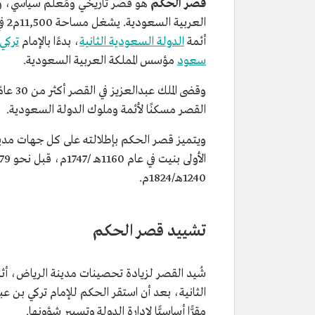
قصر الحكم
هو قصر تاريخي ومَعلَم سياسي، وأح
الع
أئمة
الدولة السعودية الثانية
، بدءًا بالإمام
تركي
سعود
مؤسس المملكة العربية السعودية.
وقضى الملك عبدالعزيز في القصر أكثر من 30 عامًا، قبل أن ينتقل إلى
القصر مسكنًا لأئمة وملوك الدولة السعودية.
ويتميز قصر الحكم بإطلالته على كل جهات مدينة 
1240هـ/1824م.
تشييد قصر الحكم
شُيد القصر لزيادة تحصينات مدينة الرياض، أث
الثانية، بعد أن استقر الحكم للإمام تركي بن ع
مقرًّا أساسيًّا لإدارة الدولة وتسيير شؤونها.