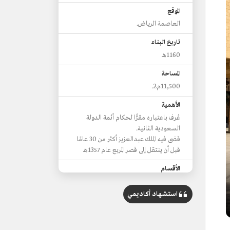
الموقع
العاصمة الرياض.
تاريخ البناء
1160هـ
المساحة
11,500م2.
الأهمية
عُرف باعتباره مقرًّا لحكام أئمة الدولة
السعودية الثانية.
قضى فيه الملك عبدالعزيز أكثر من 30 عامًا
قبل أن ينتقل إلى قصر المربع عام 1357هـ
الأقسام
مكتب الملك ومجالس تابعة له.
استشهاد أكاديمي
مكتبان لأمير منطقة الرياض ونائبه.
مجلس ملكي.