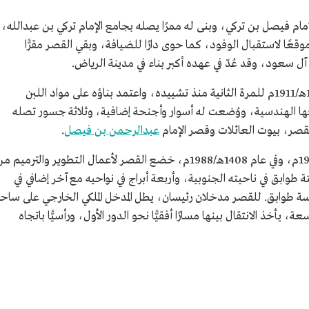
م فيصل بن تركي، وبنى له ممرًا يصله بجامع الإمام تركي بن عبدالله،
وقعًا لاستقبال الوفود، كما حوى دارًا للضيافة، وبقي القصر مقرًّا
ل سعود، وقد عُدّ في عهده أكبر بناء في مدينة الرياض.
أعاد الملك عبدالعزيز بدوره بناء القصر عام 1329هـ/1911م للمرة الثانية منذ تشييده، واعتمد بناؤه على مواد اللبن
ها الهندسية، ووُضعت له أسوار وأجنحة إضافية، وثلاثة جسور تصله
لقصر، بيوت العائلات وقصر الإمام
عبدالرحمن بن فيصل
.
وصلت الكهرباء إلى قصر الحكم عام 1350هـ/1931م، وفي عام 1408هـ/1988م، خضع القصر لأعمال التطوير والترميم 
طوابق في ناحيته الجنوبية، وأربعة أبراج في نواحيه مع آخر إضافي في
ة طوابق. للقصر مدخلان رئيسان، يطل المدخل الملكي الخارجي على ساح
يأخذ الانتقال بينها مسارًا أفقيًّا نحو الدور الأول، ورأسيًّا باتجاه