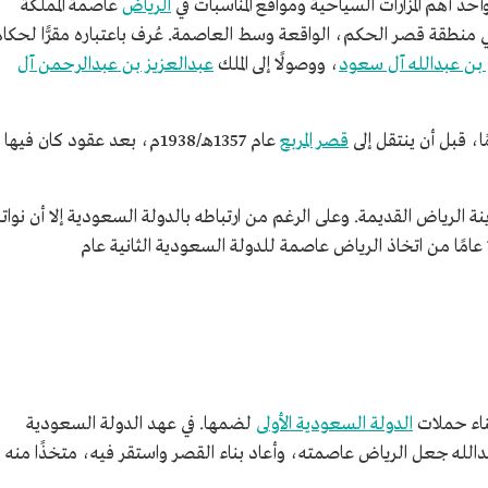
د أهم المزارات السياحية ومواقع المناسبات في
الرياض
عاصمة المملكة
ربية السعودية. يشغل مساحة 11,500م2 في منطقة قصر الحكم، الواقعة وسط العاصمة. عُرف باعتباره مقرًّا لحكا
 بن عبدالله آل سعود
، ووصولًا إلى الملك
عبدالعزيز بن عبدالرحمن آل
قصر المربع
عام 1357هـ/1938م، بعد عقود كان فيها
الرياض القديمة. وعلى الرغم من ارتباطه بالدولة السعودية إلا أن نواته
الأولى بنيت في عام 1160هـ /1747م، قبل نحو 79 عامًا من اتخاذ الرياض عاصمة للدولة السعودية الثانية عام
ناء حملات
الدولة السعودية الأولى
لضمها. في عهد الدولة السعودية
بدالله جعل الرياض عاصمته، وأعاد بناء القصر واستقر فيه، متخذًا منه