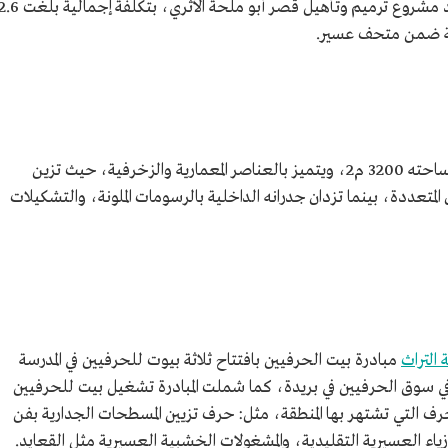
وفي جمادى الآخرة 1436 هـ/ مارس 2015م اعتمد مشروع ترميم وتأهيل قصر أبو ملحة الأثري، بتكلفة إجمالي
وضة ضمن متحف عسير.
يرتفع قصر أبو ملحة إلى أربعة طوابق، وتبلغ مساحته 3200 م2، ويتميز بالعناصر المعمارية والزخرفية، حيث تزين
متعددة، بينما تزدان جدرانه الداخلية بالرسومات الملونة، والتشكيلات
 التراث
مبادرة بيت الحرفيين بافتتاح ثلاثة بيوت للحرفيين في المدرسة
في سوق الحرفيين في بريدة، كما شملت المبادرة تشغيل بيت للحرفيين
 التي تشتهر بها المنطقة، مثل: حرف تزيين المسطحات الجدارية بفن
أزياء العسيرية التقليدية، والمشغولات الخشبية العسيرية مثل القعايد.