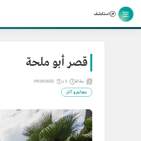
استكشف
قصر أبو ملحة
مقالة
1 د
09/10/2022
معالم و آثار