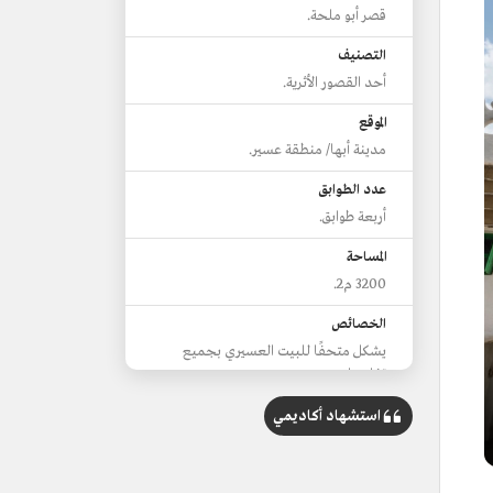
قصر أبو ملحة.
التصنيف
أحد القصور الأثرية.
الموقع
مدينة أبها/ منطقة عسير.
عدد الطوابق
أربعة طوابق.
المساحة
3200 م2.
الخصائص
يشكل متحفًا للبيت العسيري بجميع
تفاصيله.
أصبح بعد ترميمه جزءًا من متحف عسير
استشهاد أكاديمي
الإقليمي.