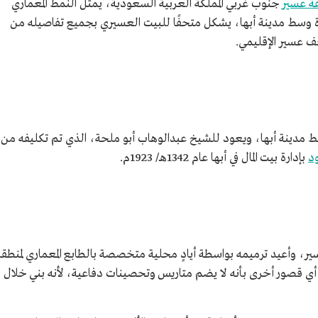
ة عسير
جنوب غربي المملكة العربية السعودية، يمثل النمط المعماري
ارزة وسط مدينة أبها، يشكل متحفًا للبيت العسيري بجميع تفاصيله من
ف عسير الإقليمي.
 مدينة أبها، ويعود للشيخ عبدالوهاب أبو ملحة، الذي تم تكليفه من
د
بإدارة بيت المال في أبها عام 1342هـ/ 1923م.
عسير، وأعيد ترميمه بواسطة أيادٍ محلية متخصصة بالطابع المعماري لمنطقة
ي قصور أخرى بأنه لا يضم متاريس وتحصينات دفاعية، لأنه بني خلال