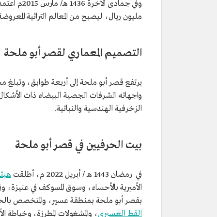
مليون ريال، ليصبح من المعالم التراثية المعر
التصميم المعماري لقصر أبو ملحة
واجهاته الشرفات الجصية البيضاء ذات الأشكال ال
الزخرفية الهندسية والنباتية.
بيت الحرفيين في قصر أبو ملحة
في رمضان 1443 هـ / أبريل 2022 م، أطلقت
هيئة
الأميرية بالأحساء، وسوق المسوكف في عنيزة، و
بقصر أبو ملحة بمنطقة عسير، والمتخصص بالحرف
القط العسيري
، والمشغولات المطرزة، وخياطة ال