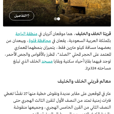
التفاصيل
قريتا الخلف والخليف
، هما موقعان أثريان في
منطقة الباحة
بالمملكة العربية السعودية، يقعان في
محافظة قلوة
، ويبعدان عن
بعضهما مسافة كيلو مترين فقط، يتميزان بنمطهما المعماري
المعتمد على الحجر المحلي "الصلد"، المطرز بالأقواس والجص الأحمر،
توجد فيهما بقايا أحياء سكنية وبقايا
مسجد
الخلف الذي تبلغ
مساحته 324م2.
معالم قريتي الخلف والخليف
عثر في الموقعين على مقابر عديدة ونقوش خطية منها 27 نقشًا تغطي
فترات زمنية تمتد من النصف الأول للقرن الثالث الهجري حتى
النصف الثاني من القرن الخامس الهجري، وجميعها منقوشة