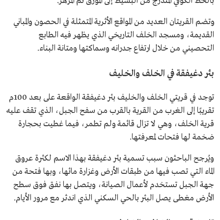
بالخط الكوفي المتدرج من البسيط إلى المورق ثم المزهر.
وتضم القريتان العديد من المواقع الأثرية المتمثلة في الحصون والمباني
القديمة، ومسجد الخلف التاريخي الذي يظهر فيه الطابع
التحصيني من خلال ارتفاع جدرانه وسماكتها ومتانة البناء.
بئر دغيفقة في الخلف والخليف
توجد في قريتي الخلف والخليف بئر دغيفقة الواقعة على بعد 100م
تقريبًا إلى الغرب من القرية بالقرب من سفح الجبل، الذي تقف عليه
قرية الخلف، وهي لا تزال قائمة ولم تطمر، فيما غطيت بحجارة
ضخمة لها فتحات لمعرفتها.
ويُرجح الباحثون سبب تسمية بئر دغيفقة بهذا الاسم لكثرة عروق
الماء التي تصب فيها من طبقات الأرض وغزارة مائها، وبها فتحة من
جهة الجبل تستخدم لأعمال الصيانة، ويتصل بها نفق فوق سطح
الأرض مغطى يصل البئر بالحي السكني الذي اندثر مع مرور الأيام.