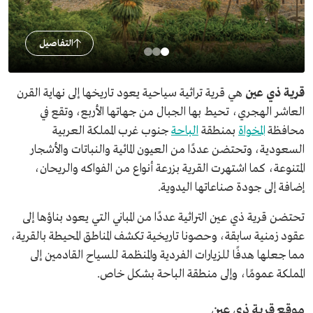
التفاصيل
قرية ذي عين
هي قرية تراثية سياحية يعود تاريخها إلى نهاية القرن
العاشر الهجري، تحيط بها الجبال من جهاتها الأربع، وتقع في
محافظة
المخواة
بمنطقة
الباحة
جنوب غرب المملكة العربية
السعودية، وتحتضن عددًا من العيون المائية والنباتات والأشجار
المتنوعة، كما اشتهرت القرية بزرعة أنواع من الفواكه والريحان،
إضافة إلى جودة صناعاتها اليدوية.
تحتضن قرية ذي عين التراثية عددًا من المباني التي يعود بناؤها إلى
عقود زمنية سابقة، وحصونا تاريخية تكشف المناطق المحيطة بالقرية،
مما جعلها هدفًا للزيارات الفردية والمنظمة للسياح القادمين إلى
المملكة عمومًا، وإلى منطقة الباحة بشكل خاص.
موقع قرية ذي عين