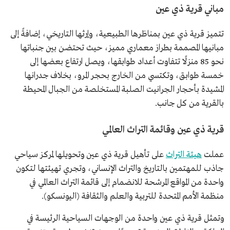
مباني قرية ذي عين
تتميز قرية ذي عين بمناظرها الطبيعية، وإرثها التاريخي، إضافةً إلى
مبانيها المصممة بطراز معماري مميز، حيث تحتضن بين جنباتها
نحو 85 منزلًا تتفاوت أعداد طوابقها، ويصل ارتفاع بعضها إلى
خمسة طوابق، وتكتسي من الخارج بحجر المرو، بخلاف جدرانها
المشيدة بأحجار الجرانيت الصلبة المستخلصة من الجبال المحيطة
بالقرية من كل جانب.
قرية ذي عين وقائمة التراث العالمي
عملت
هيئة التراث
على تأهيل قرية ذي عين وتحويلها لمركز سياحي
جاذب للمهتمين بالتاريخ والتراث الإنساني، وتجري تهيئتها لتكون
واحدة من المواقع المرشحة للانضمام إلى قائمة التراث العالمي في
منظمة الأمم المتحدة للتربية والعلم والثقافة (اليونسكو).
وتمثل قرية ذي عين واحدة من الوجهات السياحية الرئيسة في