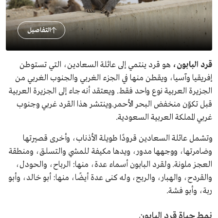
التفاصيل
قرد البابون،
هو قرد ينتمي إلى عائلة السعادين، التي تستوطن
إفريقيا وآسيا، ويقطن منها في الجزء الغربي والجنوب الغربي من
الجزيرة العربية نوع واحد فقط. ويعتقد أنه جاء إلى الجزيرة العربية
قبل تكوّن منخفض البحر الأحمر.وينتشر هذا القرد غربي وجنوب
غربي المملكة العربية السعودية.
وتشمل عائلة السعادين قرودًا طويلة الأذناب، وأخرى قصيرتها
وضامرتها، ووجهها مدور، ويدها مكيفة للمشي والتسلق، ومنطقة
العجز ملونة. ولقرد البابون أسماء عدة، منها: الرباح، والحودل،
والقردح، والهبار، والربح، وله كنى عدة أيضًا، منها: أبو خالد، وأبو
ربة، وأبو فشة.
نمط حياة قرد البابون