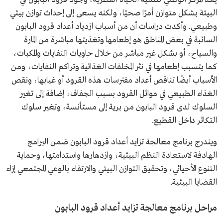
البيئة بشكل متوازن أمرًا صحيًا، ولكنه يسعى إلى إحداث توازن بيئي
وطبيعي. وأكدت دراسات أن من أسباب ازدياد أعداد قرود البابون
السائبة في بعض المناطق هو إطعامها وتغذيتها مباشرة من المارة
والسياح، أو بشكل غير مباشر من خلال حاويات النفايات والمكبات،
كما يتسبب إطعامها في نثر المخلفات الغذائية وتراكم النفايات، ومن
الأسباب أيضًا تناقص أعداد مفترسات هذه القرود أو غيابها، ونقص
الغذاء الطبيعي في موائل القرود بسبب الجفاف، إضافة إلى تغير
السلوك لدى قرود البابون من برية إلى مستأنسة، وتغير سلوك
التكاثر داخل القطيع.
ويندرج برنامج معالجة تزايد أعداد قرود البابون ضمن البرامج
الهادفة لاستعادة النظم البيئية، وازدهارها واستدامتها، وحماية
التنوع الأحيائي، وتحقيق التوازن البيئي والارتقاء بالوعي المجتمعي إزاء
القضايا البيئية.
مراحل برنامج معالجة تزايد أعداد قرود البابون