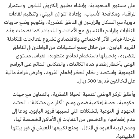
على مستوى السعودية، وإنشاء تطبيق إلكتروني للبابون. واستمرار
المراقبة، ومكافحة الأسباب، وإعادة التوازن البيئي، وتنظيم لقاءات
دورية مع السكان والمزارعين في المناطق المتضررة، وتقويم وضع حاويات
النفايات والمرادم بالتنسيق مع الأمانات والبلديات. كما تضمنت هذه
المرحلة قياس الأثر الاجتماعي والاقتصادي لمشروع المعالجات المتكاملة
لقرود البابون، من خلال جمع استبيانات من المواطنين في المناطق
المتضررة، وتحليلها باستخدام نماذج متطورة، لقياس مستوى
الوعي بأخطار إطعام هذه الكائنات، وانعكاس النتائج على البرامج
التوعوية. واستصدار نظام لحظر إطعام القرود، وفرض غرامة مالية
على المخالفين قدرها 500 ريال.
وأطلق المركز الوطني لتنمية الحياة الفطرية، بالتعاون مع جهات
حكومية، حملة إعلامية ضمن وسم "أكثر من مشكلة"، لحشد
الجهود في التوعية بالمشكلات التي تسببها قرود البابون. ودعا إلى
عدم إطعامها، والتخلص من النفايات في الأماكن المخصصة لها،
وعدم تربية القرود في المنازل، ومنع تكييفها للعيش في غير بيئتها
الطبيعية.