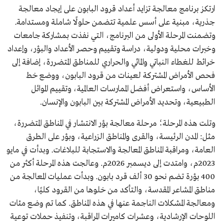
ارتكز برنامج معالجة تزايد أعداد قرود البابون على إيجاد معالجة
جذرية، مبنية على أسس علمية تتضمن حلولًا شاملة ومستدامة.
وتضمنت المرحلة الأولى من البرنامج، التي نفذت بمشاركة جامعات
وخبرات محلية ودولية، دراسة وتقييم وحصر الأعداد والبؤر، وإعداد
خرائط للغطاء النباتي والمائي والحراري للمناطق المتضررة، إضافة إلى
فحص الأمراض المشتركة لعينات من قرود البابون، ووضع خط
الأساس، واستعراض أفضل الممارسات العالمية، وتقييم الموائل
الطبيعية، وتحديد الأمراض المشتركة بين البابون والإنسان.
وتلت هذه المرحلة؛ مرحلة معالجة بؤر الانتشار في المناطق المتضررة،
مثل: المدن الرئيسة، والقرى والمناطق الزراعية، وبؤر على الطرق
العامة، ومراقبة المناطق المعالجة والاستجابة للبلاغات. وبدأت في مايو
2023م، وامتدت إلى ديسمبر 2026م. وعالجت هذه المرحلة أكثر من
400 بؤرة تضم نحو 30 ألف قرد بابون. وبدأت عمليات المعالجة من
مناطق المشاعر المقدسة، والتأكد من خلوها من القرود كليًا،
ومعالجة المشكلات الناجمة عنها في هذه المناطق. كما تم وضع مئات
اللوحات الإرشادية، وعشرات كاميرات المراقبة، وتنفيذ حملات توعية