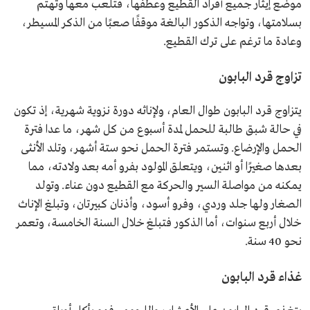
موضع إيثار جميع أفراد القطيع وعطفها، فتلعب معها وتهتم
بسلامتها، وتواجه الذكور البالغة موقفًا صعبًا من الذكر المسيطر،
وعادة ما ترغم على ترك القطيع.
تزاوج قرد البابون
يتزاوج قرد البابون طوال العام، ولإناثه دورة نزوية شهرية، إذ تكون
في حالة شبق طالبة للحمل لمدة أسبوع من كل شهر، ما عدا فترة
الحمل والإرضاع. وتستمر فترة الحمل نحو ستة أشهر، وتلد الأنثى
بعدها صغيرًا أو اثنين، ويتعلق المولود بفرو أمه بعد ولادته، مما
يمكنه من مواصلة السير والحركة مع القطيع دون عناء. وتولد
الصغار ولها جلد وردي، وفرو أسود، وأذنان كبيرتان، وتبلغ الإناث
خلال أربع سنوات، أما الذكور فتبلغ خلال السنة الخامسة، وتعمر
نحو 40 سنة.
غذاء قرد البابون