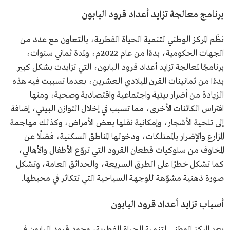
برنامج معالجة تزايد أعداد قرود البابون
نظّم المركز الوطني لتنمية الحياة الفطرية، بالتعاون مع عدد من
الجهات الحكومية، بدءًا من عام 2022م، ولمدة ثماني سنوات،
برنامجًا لمعالجة تزايد أعداد قرود البابون، التي تزايدت بشكل كبير
بدءًا من ثمانينات القرن الميلادي العشرين، بعدما تسببت فيه هذه
الزيادة من أضرار بيئية واجتماعية واقتصادية وصحية، ومنها
افتراس الكائنات الأخرى، مما تسبب في إخلال التوازن البيئي، إضافة
إلى تلحية الأشجار، وإمكانية نقلها بعض الأمراض، وكذلك مهاجمة
المزارع والإضرار بالممتلكات، ودخولها المناطق السكنية، فضلًا عن
المخاوف من سلوكيات قطعان القرود التي تروّع الأطفال والأهالي،
كما تشكل خطرًا على الطرق السريعة، والحدائق العامة، وتشكل
صورة ذهنية مشوّهة للوجهة السياحية التي تتكاثر في محيطها.
أسباب تزايد أعداد قرود البابون
يعد المركز الوطني لتنمية الحياة الفطرية، وجود قرود البابون في