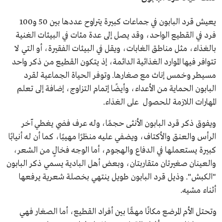
يعيش قرد البابون في جماعات كبيرة يتراوح عددها بين 50 و100
فرد في القطيع الواحد، وقد يصل إلى عدة مئات في البيئات الغنية
بالغذاء، مثل مناطق الغابات، ويقل في البيئات الفقيرة، أو التي لا
تتوافر فيها الموارد الغذائية الدائمة، إذ يتكون القطيع من ذكر واحد
مسيطر وخمس إناث مع صغارها. وتوفر الحياة الجماعية لقرد
البابون الحماية من الأعداء، وأيضًا إتمام التزاوج، إضافة إلى تعلم
المهارات اللازمة للحصول على الغذاء.
ويفوق ذكر قرد البابون الأنثى حجمًا، وله عرف فضي يغطي آخر
الرأس والعنق والأكتاف، ويضفي عليه منظرًا مهيبًا، كما أن له أنيابًا
كبيرة يستعملها في الدفاع والهجوم، أما الوجه فخالٍ من الشعر،
والعينان صغيرتان متقاربتان، وبعض أهل البادية يسمي ذكر البابون
"الكبش". وذيل قرد البابون طويل ينتهي بخصلة شعرية يرفعها
أثناء مشيه.
وتحتل الأم المرضع مكانًا مهمًّا بين أفراد القطيع، أما الصغار فهي