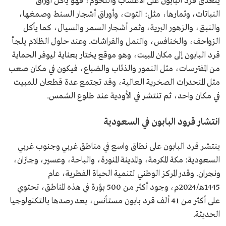
يتغذى قرد البابون على الأعشاب واللحوم، فهو يأكل أوراق
النباتات، وثمارها، مثل: التوت، وأوراق أشجار السنط وصمغها،
والنبق، والزهور البرية، وثمر أشجار السمر والسيال، كما يأكل
الزواحف، والخنافس، والنمل والفراشات. وعند حلول الظلام يلجأ
قرد البابون إلى مكان المبيت، وهو موقع يختار بعناية ليوفر الحماية
من المفترسات، مثل النمور والذئاب والضباع، فيكون في مكان صعب
مثل المنحدرات الصخرية العالية، وقد تجتمع عدة قطعان للمبيت
في مكان واحد، ثم تنتشر في الأودية عند طلوع الشمس.
انتشار قرود البابون في السعودية
ينتشر قرد البابون على نطاق واسع في مناطق غربي وجنوب غربي
السعودية: مكة المكرمة، والمدينة المنورة، والباحة، وعسير، وجازان،
ونجران. وقدر المركز الوطني لتنمية الحياة الفطرية، عام
1445هـ/2024م، وجود أكثر من 500 بؤرة في هذه المناطق، تحتوي
على أكثر من 41 ألف قرد بابون مستأنس، بعد رصدها بالتكنولوجيا
الحديثة.