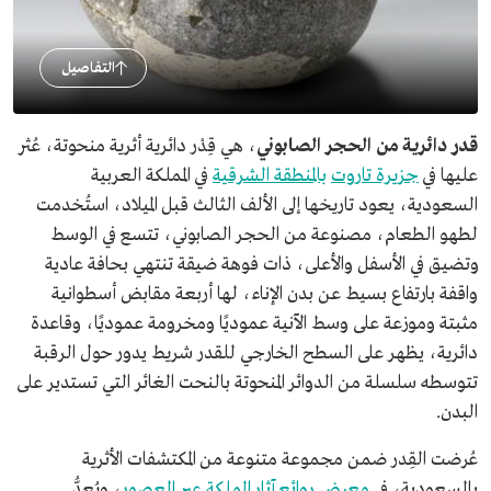
التفاصيل
قدر دائرية من الحجر الصابوني
، هي قِدْر دائرية أثرية منحوتة، عُثر
عليها في
جزيرة تاروت
بالمنطقة الشرقية
في المملكة العربية
السعودية، يعود تاريخها إلى الألف الثالث قبل الميلاد، استُخدمت
لطهو الطعام، مصنوعة من الحجر الصابوني، تتسع في الوسط
وتضيق في الأسفل والأعلى، ذات فوهة ضيقة تنتهي بحافة عادية
واقفة بارتفاع بسيط عن بدن الإناء، لها أربعة مقابض أسطوانية
مثبتة وموزعة على وسط الآنية عموديًا ومخرومة عموديًا، وقاعدة
دائرية، يظهر على السطح الخارجي للقدر شريط يدور حول الرقبة
تتوسطه سلسلة من الدوائر المنحوتة بالنحت الغائر التي تستدير على
البدن.
عُرضت القِدر ضمن مجموعة متنوعة من المكتشفات الأثرية
بالسعودية، في
معرض روائع آثار المملكة عبر العصور
، ويُعدُّ