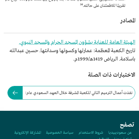
3
4
تقريبًا للاطمئنان على حالته.
المصادر
الهيئة العامة للعناية بشؤون المسجد الحرام والمسجد النبوي.
تاريخ الكعبة المعظمة: عمارتها وكسوتها وسدانتها. حسين عبدالله
باسلامة. الرياض 1419هـ/1999م.
الاختبارات ذات الصلة
نفذت أعمال الترميم الثاني للكعبة المشرفة خلال العهد السعودي عام:
تصفح
عن سعوديبيديا
شروط الاستخدام
سياسة الخصوصية
المشاركة الإلكترونية