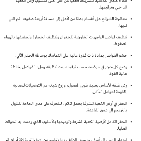
فك الأحجار الداخلية للشريحة العليا من أعلى حتى منسوب أرض الكعبة
الداخلي وترقيمها.
معالجة الشرائح على أقسام بدءًا من الأعلى إلى مسافة أربعة صفوف، ثم التي
تليها.
تنظيف فواصل الواجهات الخارجية للجدران وتنظيف الحجارة وتجفيفها بالهواء
المضغوط.
حشو الفواصل بمادة ذات قدرة عالية على التماسك بوساطة الحقن الآلي.
وضع كل حجر في موضعه حسب ترقيمه بعد تنظيفه وملء الفواصل بخلطة
عالية القوة.
رش طبقة الأساس بمبيد طويل المفعول، وزرع شبكة من التوصيلات المعدنية
المقاومة لعوامل التآكل.
الحفر في أرض الكعبة المشرفة بعمق 2.2م، للتعرف على مدى الحاجة للنزول
بالترميم إلى عمق القاعدة.
الحفر الكامل لأرضية الكعبة المشرفة وترميمها بالأسلوب الذي رممت به الحوائط
العليا.
امتداد العمل إلى أسفل منسوب المطاف، بما يتراوح بين نصف المتر وثلاثة أرباع المتر