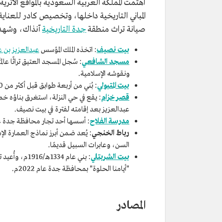
اهتمت المملكة العربية السعودية بالمواقع الأثرية و
صيانة تراث منطقة
جدة التاريخية
آنذاك، وشهدت 
بيت نصيف
: اتخذه الملك المؤسس
عبدالعزيز بن 
مسجد الشافعي
: سُجل المسجد العتيق تراثًا ع
ونقوشه الإسلامية.
بيت المتبولي
: بُني من أربعة طوابق قبل أكثر من 400 عام، وتبدو الهوية المعمارية الحجازية بارزة فيه.
قصر خزام
عبدالعزيز بعد إقامته لفترة في بيت نصيف.
مدرسة الفلاح
: أسسها أحد تجار محافظة جدة عام 1323هـ/1905م، وما زال مبناها القديم يقف بجانب برحة
رباط الخنجي
السن، وعابرات السبيل قديمًا.
بيت الشربتلي
: بني عام 4
"أيامنا الحلوة" بمحافظة جدة عام 2022م.
المصادر