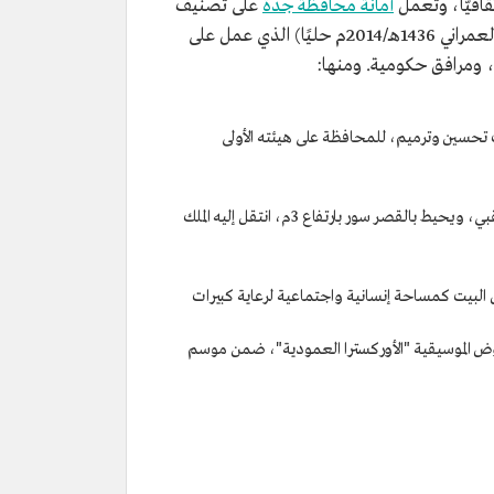
ثقافيًّا، وتعمل
أمانة محافظة جدة
على تصنيف
المباني التاريخية داخلها، وتخصيص كادر للعناية بها، وصدر نظام الآثار عام 1392هـ/1972م،(نظام الآثار والمتاحف والتراث العمراني 1436هـ/2014م حليًا) الذي عمل على
 ومرافق حكومية. ومنها:
يات تحسين وترميم، للمحافظة على هيئته الأولى
: يقع في حي النزلة، استغرق بناؤه خمسة أعوام، واكتمل عام 1351هـ/1932م، استُخدم فيه الحجر الجيري أو الحجر المنقبي، ويحيط بالقصر سور بارتفاع 3م، انتقل إليه الملك
ة الإسلامية بمنطقة البلد التاريخية، بناه محمد الخنجي عام 1228هـ/1813م، وخُصص البيت كمساحة إنسانية واجتماعية لرعاية كبيرات
 أحد العروض الموسيقية "الأوركسترا العمودية"، ضمن موسم