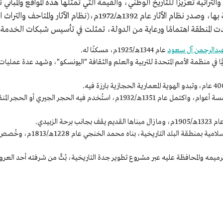
التراثية تعزيزًا للتاريخ الوطني، والقيمة التي تمثلها هذه المواقع والمباني 
المنطقة اهتمامًا ورعاية من الدولة، تمثلت في تأسيس شبكات الخدمة،
عبدالرحمن آل سعود
عام 1344هـ/1925م، مسكنًا له.
الميًّا في منظمة الأمم المتحدة للتربية والعلم والثقافة "اليونسكو"، وشهد عدة عمل
 الزبيدي.
: يُعد ضمن أبرز نماذج العمار
133هـ/1916م، وأُعيد ترميمه والمحافظة عليه عبر مشروع تطوير جدة التاريخية، بُثَّ من شرفته