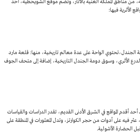
، من مناطق المملكة الغنية بالآثار، وتضم موقع الشويحطية، أحد
قع الأثرية فيها:
ومة الجندل،تحتوي الواحة على عدة معالم تاريخية، منها: قلعة مارد
رع الأثري، وسوق دومة الجندل التاريخية، إضافة إلى متحف الجوف
ا، ويعد أحد أقدم المواقع في الشرق الأدنى القديم، تقدر الدراسات والقياسات
خه يعود لنحو 1.3 مليون سنة، عثر فيه على أدوات من حجر الكوارتز، وتدل المعثورات في المنطقة على
قبل الحضارة الآشولية.