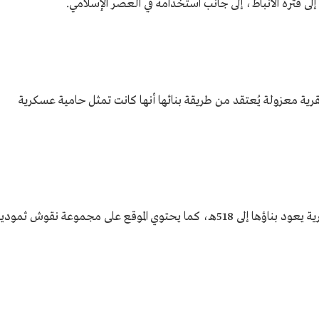
لى فترة الأنباط، إلى جانب استخدامه في العصر الإسلامي.
رية معزولة يُعتقد من طريقة بنائها أنها كانت تمثل حامية عسكرية
يقع غربي مركز قارا، وهو بقايا أطلال قلعة حجرية يعود بناؤها إلى 518هـ، كما يحتوي الموقع على مجموعة نقوش ثمود