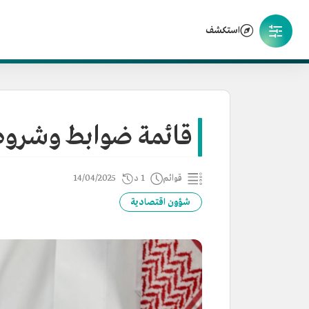
استكشف
قائمة ضوابط وشروط 
قوائم
1 د
14/04/2025
شؤون اقتصادية