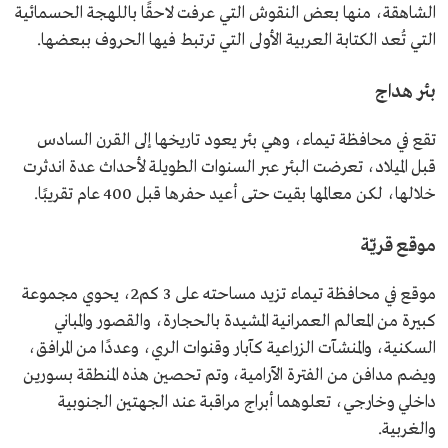
الشاهقة، منها بعض النقوش التي عرفت لاحقًا باللهجة الحسمائية
التي تُعد الكتابة العربية الأولى التي ترتبط فيها الحروف ببعضها.
بئر هداج
تقع في محافظة تيماء، وهي بئر يعود تاريخها إلى القرن السادس
قبل الميلاد، تعرضت البئر عبر السنوات الطويلة لأحداث عدة اندثرت
خلالها، لكن معالمها بقيت حتى أعيد حفرها قبل 400 عام تقريبًا.
موقع قريّة
موقع في محافظة تيماء تزيد مساحته على 3 كم2، يحوي مجموعة
كبيرة من المعالم العمرانية المشيدة بالحجارة، والقصور والمباني
السكنية، والمنشآت الزراعية كآبار وقنوات الري، وعددًا من المرافق،
ويضم مدافن من الفترة الآرامية، وتم تحصين هذه المنطقة بسورين
داخلي وخارجي، تعلوهما أبراج مراقبة عند الجهتين الجنوبية
والغربية.