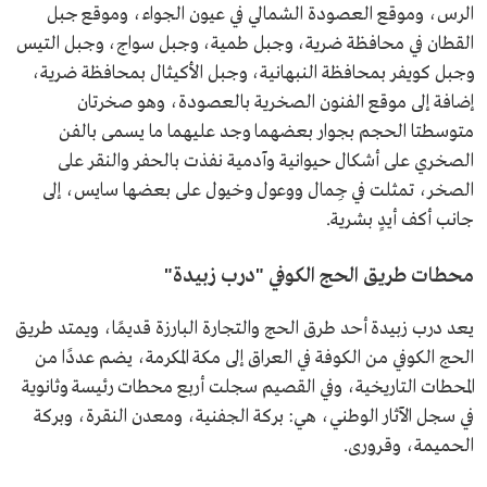
الرس، وموقع العصودة الشمالي في عيون الجواء، وموقع جبل
القطان في محافظة ضرية، وجبل طمية، وجبل سواج، وجبل التيس
وجبل كويفر بمحافظة النبهانية، وجبل الأكيثال بمحافظة ضرية،
إضافة إلى موقع الفنون الصخرية بالعصودة، وهو صخرتان
متوسطتا الحجم بجوار بعضهما وجد عليهما ما يسمى بالفن
الصخري على أشكال حيوانية وآدمية نفذت بالحفر والنقر على
الصخر، تمثلت في جِمال ووعول وخيول على بعضها سايس، إلى
جانب أكف أيدٍ بشرية.
محطات طريق الحج الكوفي "درب زبيدة"
يعد درب زبيدة أحد طرق الحج والتجارة البارزة قديمًا، ويمتد طريق
الحج الكوفي من الكوفة في العراق إلى مكة المكرمة، يضم عددًا من
المحطات التاريخية، وفي القصيم سجلت أربع محطات رئيسة وثانوية
في سجل الآثار الوطني، هي: بركة الجفنية، ومعدن النقرة، وبركة
الحميمة، وقرورى.