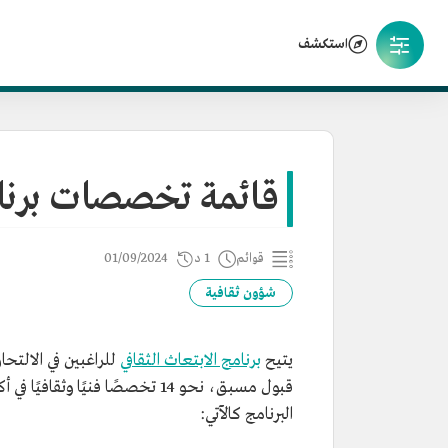
استكشف
قائمة تخصصات برنامج
قوائم
1 د
01/09/2024
شؤون ثقافية
يتيح
برنامج الابتعاث الثقافي
للراغبين في الالت
البرنامج كالآتي: