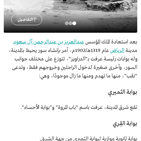
التفاصيل
بعد استعادة الملك المؤسس
عبدالعزيز بن عبدالرحمن آل سعود
مدينة
الرياض
عام 1319هـ/1902م، أمر بإنشاء سور يحيط بالمدينة،
وله بوابات رئيسة عرفت بـ"الدراويز"، تتوزع على مختلف جوانب
السور، وأخرى صغيرة لدخول الراجلين وخروجهم فقط، وتدعى
"نقب"، منها ما تهدم ومنها ما زال موجودًا، وهي:
بوابة الثميري
تقع شرق المدينة، عرفت باسم "باب المروة" و"بوابة الأحساء".
بوابة القِري
بوابة ثانوية موازية لبوابة الثميري من جهة الشرق.