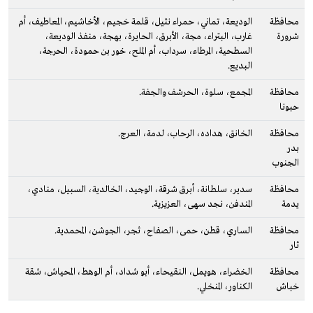
محافظة
الوديعة، تماني، حمراء نثيل، قلمة خجيم، الأخاشيم، المعاطيف، أم
شرورة
غارب، البتراء، مجة، الأبرق، الحايرة، بهجة، منفذ الوديعة،
السطحية، المرطاء، سرداب، أم الملح، خور بن حمودة، الحرجة،
البديع.
محافظة
المجمع، سلوة، الحرشف والجفة.
حبونا
محافظة
الخانق، هداده، الرحاب، لدمة، العرج.
بدر
الجنوب
محافظة
سدير، سلطانة، أبرق شرقة، الوجيد، الخالدية، السبيل، منادي،
يدمة
المندفن، نجد سهى، العزيزية.
محافظة
الساري، قطن، حمى، الصفاح، ثجر، الجوشن، المحمدية.
ثار
محافظة
الخضراء، هويمل، النقيحاء، أبو شداد، أم الوهط، المحياش، شقة
خباش
الكناور، المنخلي.