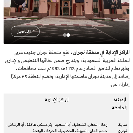
التفاصيل
المراكز الإداية في منطقة نجران،
تقع منطقة نجران جنوب غربي
المملكة العربية السعودية، ويندرج ضمن نطاقها التنظيمي والإداري
وفق نظام المناطق الصادر عام 1412هـ/ 1992م ست محافظات،
إضافة إلى مدينة نجران عاصمتها الإدارية، وتضم المنطقة 65 مركزًا
إداريًا، هي:
المدينة/
المراكز الإدارية
المحافظة
مدينة
رجلا، الحظن، المشعلية، أبا السعود، بئر عسكر، عاكفة، أبا الرشاش،
نجران
خشم العان، الغويلة، الحصينية، الخرعاء، الموفجة.