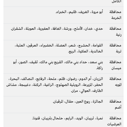
الكامل
محافظة
أبو مروة، الغريف، ظليم، الخبراء.
الخرمة
محافظة
حدي، خدان، الأملح، ورشة، الغافة، العفيرية، العويلة، الشقران.
رنية
محافظة
القوامة، الحشرج، شعر، العصلة، الخضيراء، العرقين، العلبة،
تربة
الخالدية، العلاوة، الريع.
محافظة
بني سعد، حداد بني مالك، القريع بني مالك، ثقيف، الصور، أبو
ميسان
راكة.
محافظة
الزربان، أم الدوم، رضوان، ظلم، ملحة، الرفايع، النصائف، البحرة،
المويه
الحفر، المزيرعة، الرويلية الصهلوج، الراغية، الركنة، دغيبجة، مشاش
الطارف، العوالي، مران.
محافظة
الجائزة، ربوع العين، حقال، المرقبان.
أضم
محافظة
نمرة، ثريبان، الويد، الرايم، حلحال بثريبان، قنونا.
العرضيات