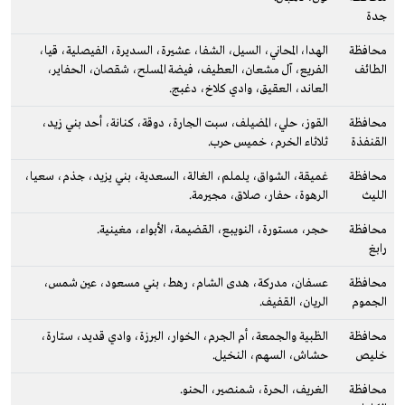
جدة
محافظة
الهدا، المحاني، السيل، الشفا، عشيرة، السديرة، الفيصلية، قيا،
الطائف
الفريع، آل مشعان، العطيف، فيضة المسلح، شقصان، الحفاير،
العاند، العقيق، وادي كلاخ، دغبج.
محافظة
القوز، حلي، المضيلف، سبت الجارة، دوقة، كنانة، أحد بني زيد،
القنفذة
ثلاثاء الخرم، خميس حرب.
محافظة
غميقة، الشواق، يلملم، الغالة، السعدية، بني يزيد، جذم، سعيا،
الليث
الرهوة، حفار، صلاق، مجيرمة.
محافظة
حجر، مستورة، النويبع، القضيمة، الأبواء، مغينية.
رابغ
محافظة
عسفان، مدركة، هدى الشام، رهط، بني مسعود، عين شمس،
الجموم
الريان، القفيف.
محافظة
الظبية والجمعة، أم الجرم، الخوار، البرزة، وادي قديد، ستارة،
خليص
حشاش، السهم، النخيل.
محافظة
الغريف، الحرة، شمنصير، الحنو.