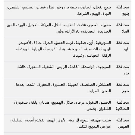
محافظة
ينبع النخل، الجابرية، تلعة نزا، رخو، نبط، خمال، السليم، الفقعلي،
ينبع
النباة، الهيم، الشرجة.
محافظة
مغيراء، الحجر، فضلا، العذيب، شلال، البريكة، النجيل، الورد، العين
العلا
الجديدة، الجديدة، بئر الأراك، وقير.
محافظة
السويرقية، أرن، صفينة، ثرب، العمق، الحرة، حاذة، الأصيحر،
المهد
المويهية، الصعبية، السريحية، هبا، القويعية، الهرارة، الرويضة،
الركنة، الجياسر، رشيدة.
محافظة
المسيجيد، الواسطة، القاحة، الرايس، الشفية، السديرة، طاشا.
بدر
محافظة
العشاش، الصلصلة، العيينة، العشيرة، الحفيرة، الثمد، جدعا،
خيبر
اللحن، العرايد.
محافظة
الحسو، النخيل، عرجاء، طلال، الهميج، هدبان، بلغة، صخيبرة،
الحناكية
الشقران، بطحى.
محافظة
سليلة جهينة، المربع، المرامية، الأبرق، الهجر الثلاث، أميرة، السليلة،
العيص
جراجر، البديع، المثلث.