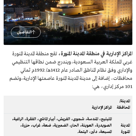
التفاصيل
المراكز الإدارية في منطقة المدينة المنورة،
تقع منطقة المدينة المنورة
غربي المملكة العربية السعودية،ويندرج ضمن نطاقها التنظيمي
والإداري وفق نظام المناطق الصادر عام 1412هـ/ 1992م ثماني
محافظات، إضافة إلى مدينة المدينة المنورة عاصمتها الإدارية،وتضم
101 مركز إداري، هي:
المدينة/
المحافظة
المراكز الإدارية
المليليح، المندسة، شجوى، الفريش، أبيار الماشي، الفقرة، الراغية،
المدينة
الصويدرة، العوينة، الحار، الضميرية، ضعة، غراب، حزرة،
المنورة
المسبعة، دثير، اليتمة.