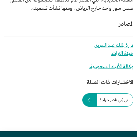
السكة الحديدية، بُني القصر عام 1355هـ، كمجموعة من القصور
ضمن سور واحد خارج الرياض، ومنها نشأت تسميته.
المصادر
دارة الملك عبدالعزيز.
هيئة التراث.
وكالة الأنباء السعودية.
الاختبارات ذات الصلة
متى بُني قصر خزام؟