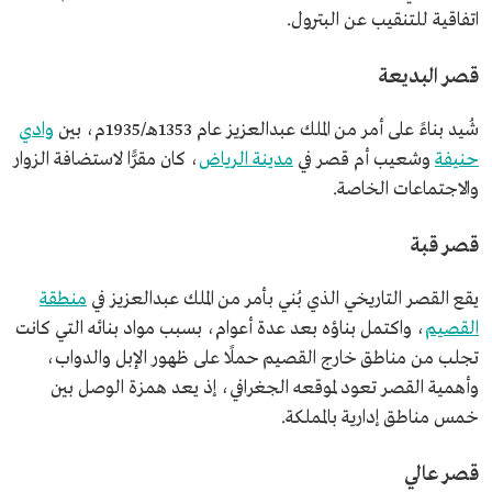
اتفاقية للتنقيب عن البترول.
قصر البديعة
شُيد بناءً على أمر من الملك عبدالعزيز عام 1353هـ/1935م، بين
وادي
حنيفة
وشعيب أم قصر في
مدينة الرياض
، كان مقرًّا لاستضافة الزوار
والاجتماعات الخاصة.
قصر قبة
يقع القصر التاريخي الذي بُني بأمر من الملك عبدالعزيز في
منطقة
القصيم
، واكتمل بناؤه بعد عدة أعوام، بسبب مواد بنائه التي كانت
تجلب من مناطق خارج القصيم حملًا على ظهور الإبل والدواب،
وأهمية القصر تعود لموقعه الجغرافي، إذ يعد همزة الوصل بين
خمس مناطق إدارية بالمملكة.
قصر عالي