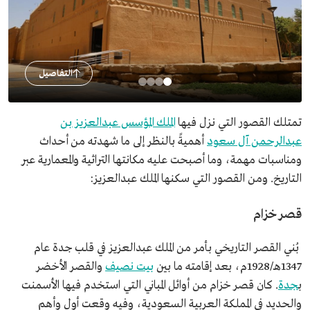
التفاصيل
تمتلك القصور التي نزل فيها
الملك المؤسس عبدالعزيز بن
عبدالرحمن آل سعود
أهميةً بالنظر إلى ما شهدته من أحداث
ومناسبات مهمة، وما أصبحت عليه مكانتها التراثية والمعمارية عبر
التاريخ. ومن القصور التي سكنها الملك عبدالعزيز:
قصر خزام
بُني القصر التاريخي بأمر من الملك عبدالعزيز في قلب جدة عام
1347هـ/1928م، بعد إقامته ما بين
بيت نصيف
والقصر الأخضر
ب
جدة
. كان قصر خزام من أوائل المباني التي استخدم فيها الأسمنت
والحديد في المملكة العربية السعودية، وفيه وقعت أول وأهم