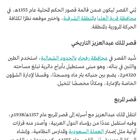
بُني القصر ليكون ضمن قائمة قصور الحكم المحلية عام 1355هـ، في
محافظة قرية الَعليا
ب
المنطقة الشرقية
، واختير موقعه نظرًا لكثافة
الحركة المرورية بالمنطقة.
قصر الملك عبدالعزيز التاريخي
شُيد القصر في
محافظة رفحاء
ب
الحدود الشمالية
، استخدم الطين
واللبن في بنائه، وهو مبنى مستطيل بأبراج دائرية تبلغ مساحته
4320م2، يضم بين جنباته بئر ماء ومسجدًا، وقسمًا لإدارة الشؤون
الخاصة بالإمارة، ومكانًا مخصصًا للخيل.
قصر المربع
انتقل الملك عبدالعزيز مع أسرته إلى قصر المربع عام 1357هـ/1938م،
وفيه استقبل عددًا من رؤساء الدول العربية، وأصدر منه قرارات
أولية مثل إصدار
العملة السعودية
والمدارس النظامية، وإنشاء