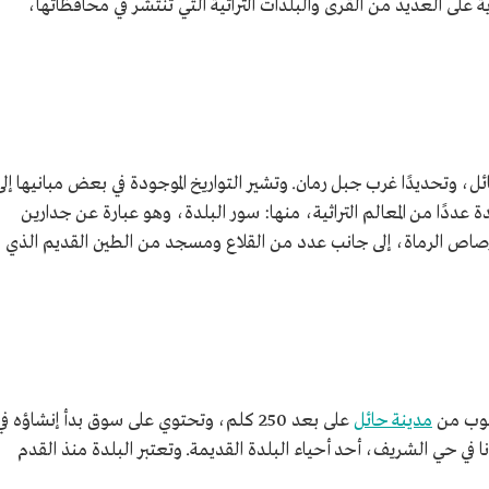
ة على العديد من القرى والبلدات التراثية التي تنتشر في محافظاتها،
، وتحديدًا غرب جبل رمان. وتشير التواريخ الموجودة في بعض مبانيها إلى
تاريخ 1111هـ/ 1699م تضم البلدة عددًا من المعالم التراثية، منها: سور البلدة، وهو عبارة عن جدارين
صاص الرماة، إلى جانب عدد من القلاع ومسجد من الطين القديم الذي
جنوب من
مدينة حائل
على بعد 250 كلم، وتحتوي على سوق بدأ إنشاؤه في
لقرن الثاني عشر الهجري، ويضم 49 دكانا في حي الشريف، أحد أحياء البلدة القديمة. وتعتبر البلدة منذ القدم