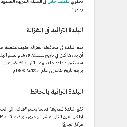
تحتوي
منطقة حائل
في المملكة العربية السعودي
ومنها:
البلدة التراثية في الغزالة
تقع البلدة في محافظة الغزالة جنوب منطقة حائل
أن بناءها كان في 
سميكين مملوء ما بينهما بالتراب لغرض عزل ر
يرجع تاريخ بنائه إلى عام 1224هـ/ 1809م.
البلدة التراثية بالحائط
تقع البلدة المعروفة قديما باسم "فدك" إلى ال
أواخر ا
مركزًا تجاريًا.