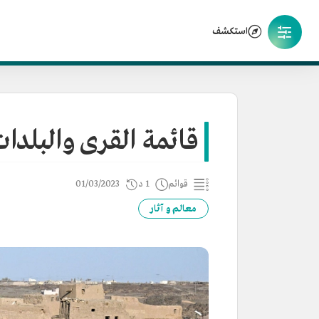
استكشف
قائمة القرى والبلدات 
قوائم
1 د
01/03/2023
معالم و آثار