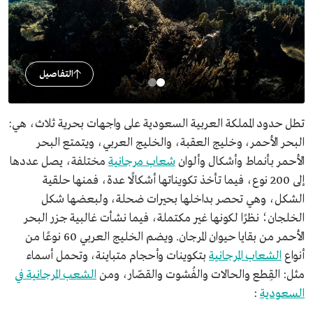
التفاصيل
تطل حدود المملكة العربية السعودية على واجهات بحرية ثلاث، هي:
البحر الأحمر، وخليج العقبة، والخليج العربي، ويتمتع البحر
الأحمر بأنماط وأشكال وألوان
شعاب مرجانية
مختلفة، يصل عددها
إلى 200 نوع، فيما تأخذ تكويناتها أشكالًا عدة، فمنها حلقية
الشكل، وهي تحصر بداخلها بحيرات ضحلة، ولبعضها شكل
الخلجان؛ نظرًا لكونها غير مكتملة، فيما نشأت غالبية جزر البحر
الأحمر من بقايا حيوان المرجان. ويضم الخليج العربي 60 نوعًا من
أنواع
الشعاب المرجانية
بتكوينات وأحجام متباينة، وتحمل أسماء
مثل: القِطع والحالات والفُشوت والقصّار، ومن
الشعب المرجانية في
السعودية
: