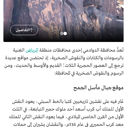
التفاصيل
تُعدُّ محافظة الدوادمي إحدى محافظات منطقة
الرياض
الغنية
بالرسومات والكتابات والنقوش الصخرية، إذ تحتضن مواقع عديدة
ترجع إلى العصور الحجرية الثلاث؛ القديم والأوسط والحديث، ومن
الرسوم والنقوش الصخرية في المحافظة:
موقع جبال مأسل الجمح
عُثر فيه على نقشين تاريخيين كتبا بالخط السبئي، يعود النقش
الأول للملك أب كرب أسعد أحد ملوك حمير التبابعة، في الثلث
الأول من القرن الخامس الميلادي، فيما يعود النقش الثاني للملك
معد كرب الحميري في عام 516م، والنقشان يشيران إلى حملات